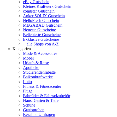
eBay Gutschein
Kleines Kraftwerk Gutschein
congstar Gutschein
Anker SOLIX Gutschein
HelloFresh Gutschein
MEGABAD Gutschein
Neueste Gutscheine
Beliebteste Gutscheine
Exklusive Gutscheine
alle Shops von A-Z
Kategorien
Mode & Accessoires
Möbel
Urlaub & Reise
Apotheke
Studierendenrabatte
Balkonkraftwerke
Lotto
Fitness & Fitnesscenter
Flüge
Fahrräder & Fahrradzubehör
Haus, Garten & Tiere
Schuhe
Gratisproben
Bezahlte Umfragen