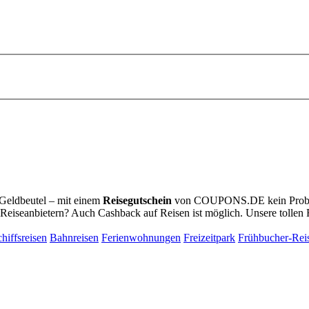
 Geldbeutel – mit einem
Reisegutschein
von
COUPONS
.DE
kein Prob
iseanbietern? Auch Cashback auf Reisen ist möglich. Unsere tollen Re
hiffsreisen
Bahnreisen
Ferienwohnungen
Freizeitpark
Frühbucher-Rei