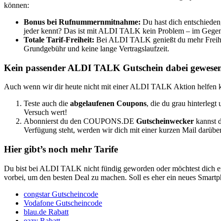
können:
Bonus bei Rufnummernmitnahme:
Du hast dich entschieden
jeder kennt? Das ist mit ALDI TALK kein Problem – im Gegen
Totale Tarif-Freiheit:
Bei ALDI TALK genießt du mehr Freiheit
Grundgebühr und keine lange Vertragslaufzeit.
Kein passender ALDI TALK Gutschein dabei gewese
Auch wenn wir dir heute nicht mit einer ALDI TALK Aktion helfen ko
Teste auch die
abgelaufenen Coupons
, die du grau hinterleg
Versuch wert!
Abonnierst du den
COUPONS
.DE
Gutscheinwecker
kannst 
Verfügung steht, werden wir dich mit einer kurzen Mail darübe
Hier gibt’s noch mehr Tarife
Du bist bei ALDI TALK nicht fündig geworden oder möchtest dich ei
vorbei, um den besten Deal zu machen. Soll es eher ein neues Smartp
congstar Gutscheincode
Vodafone Gutscheincode
blau.de Rabatt
eazy Rabatt