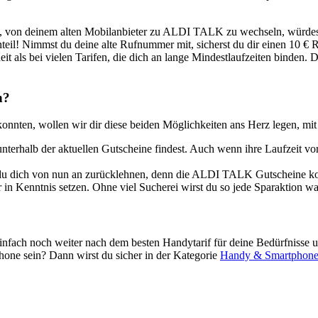
, von deinem alten Mobilanbieter zu ALDI TALK zu wechseln, würdest 
teil! Nimmst du deine alte Rufnummer mit, sicherst du dir einen 10
 als bei vielen Tarifen, die dich an lange Mindestlaufzeiten binden
n?
nnten, wollen wir dir diese beiden Möglichkeiten ans Herz legen, mi
t unterhalb der aktuellen Gutscheine findest. Auch wenn ihre Laufzeit v
du dich von nun an zurücklehnen, denn die ALDI TALK Gutscheine k
r in Kenntnis setzen. Ohne viel Sucherei wirst du so jede Sparaktion
nfach noch weiter nach dem besten Handytarif für deine Bedürfnisse
hone sein? Dann wirst du sicher in der Kategorie
Handy & Smartphon