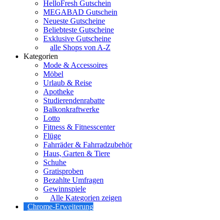
HelloFresh Gutschein
MEGABAD Gutschein
Neueste Gutscheine
Beliebteste Gutscheine
Exklusive Gutscheine
alle Shops von A-Z
Kategorien
Mode & Accessoires
Möbel
Urlaub & Reise
Apotheke
Studierendenrabatte
Balkonkraftwerke
Lotto
Fitness & Fitnesscenter
Flüge
Fahrräder & Fahrradzubehör
Haus, Garten & Tiere
Schuhe
Gratisproben
Bezahlte Umfragen
Gewinnspiele
Alle Kategorien zeigen
Chrome-Erweiterung