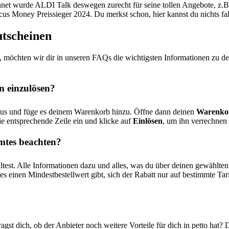
t wurde ALDI Talk deswegen zurecht für seine tollen Angebote, z.B. a
us Money Preissieger 2024. Du merkst schon, hier kannst du nichts f
tscheinen
st, möchten wir dir in unseren FAQs die wichtigsten Informationen z
n einzulösen?
us und füge es deinem Warenkorb hinzu. Öffne dann deinen
Warenko
die entsprechende Zeile ein und klicke auf
Einlösen
, um ihn verrechnen 
mtes beachten?
test. Alle Informationen dazu und alles, was du über deinen gewählten
 es einen Mindestbestellwert gibt, sich der Rabatt nur auf bestimmte Tari
?
 dich, ob der Anbieter noch weitere Vorteile für dich in petto hat? D