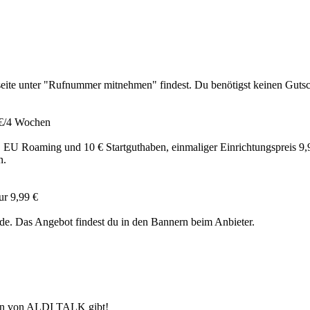
rtseite unter "Rufnummer mitnehmen" findest. Du benötigst keinen Guts
 €/4 Wochen
l. EU Roaming und 10 € Startguthaben, einmaliger Einrichtungspreis 9
n.
r 9,99 €
e. Das Angebot findest du in den Bannern beim Anbieter.
nen von ALDI TALK gibt!