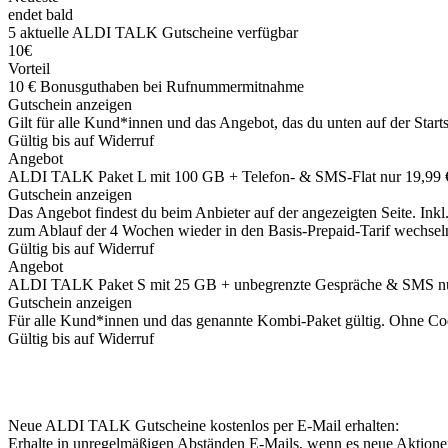
endet bald
5
aktuelle ALDI TALK
Gutscheine
verfügbar
10€
Vorteil
10 € Bonusguthaben bei Rufnummermitnahme
Gutschein anzeigen
Gilt für alle Kund*innen und das Angebot, das du unten auf der Sta
Gültig bis auf Widerruf
Angebot
ALDI TALK Paket L mit 100 GB + Telefon- & SMS-Flat nur 19,99
Gutschein anzeigen
Das Angebot findest du beim Anbieter auf der angezeigten Seite. Ink
zum Ablauf der 4 Wochen wieder in den Basis-Prepaid-Tarif wechsel
Gültig bis auf Widerruf
Angebot
ALDI TALK Paket S mit 25 GB + unbegrenzte Gespräche & SMS nu
Gutschein anzeigen
Für alle Kund*innen und das genannte Kombi-Paket gültig. Ohne Cod
Gültig bis auf Widerruf
Neue ALDI TALK Gutscheine kostenlos per E-Mail erhalten:
Erhalte in unregelmäßigen Abständen E-Mails, wenn es neue Aktio