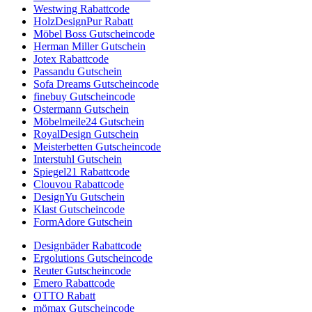
Westwing Rabattcode
HolzDesignPur Rabatt
Möbel Boss Gutscheincode
Herman Miller Gutschein
Jotex Rabattcode
Passandu Gutschein
Sofa Dreams Gutscheincode
finebuy Gutscheincode
Ostermann Gutschein
Möbelmeile24 Gutschein
RoyalDesign Gutschein
Meisterbetten Gutscheincode
Interstuhl Gutschein
Spiegel21 Rabattcode
Clouvou Rabattcode
DesignYu Gutschein
Klast Gutscheincode
FormAdore Gutschein
Designbäder Rabattcode
Ergolutions Gutscheincode
Reuter Gutscheincode
Emero Rabattcode
OTTO Rabatt
mömax Gutscheincode