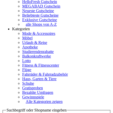
HelloFresh Gutschein
MEGABAD Gutschein
Neueste Gutscheine
Beliebteste Gutscheine
Exklusive Gutscheine
alle Shops von A-Z
Kategorien
Mode & Accessoires
Möbel
Urlaub & Reise
Apotheke
Studierendenrabatte
Balkonkraftwerke
Lotto
Fitness & Fitnesscenter
Flüge
Fahrräder & Fahrradzubehör
Haus, Garten & Tiere
Schuhe
Gratisproben
Bezahlte Umfragen
Gewinnspiele
Alle Kategorien zeigen
Suchbegriff oder Shopname eingeben