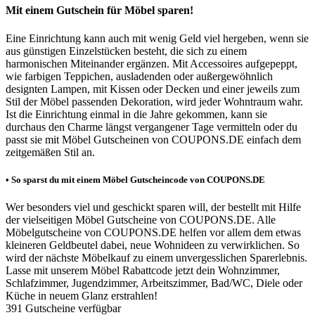
Mit einem Gutschein für Möbel sparen!
Eine Einrichtung kann auch mit wenig Geld viel hergeben, wenn sie
aus günstigen Einzelstücken besteht, die sich zu einem
harmonischen Miteinander ergänzen. Mit Accessoires aufgepeppt,
wie farbigen Teppichen, ausladenden oder außergewöhnlich
designten Lampen, mit Kissen oder Decken und einer jeweils zum
Stil der Möbel passenden Dekoration, wird jeder Wohntraum wahr.
Ist die Einrichtung einmal in die Jahre gekommen, kann sie
durchaus den Charme längst vergangener Tage vermitteln oder du
passt sie mit Möbel Gutscheinen von
COUPONS
.DE
einfach dem
zeitgemäßen Stil an.
• So sparst du mit einem Möbel Gutscheincode von
COUPONS
.DE
Wer besonders viel und geschickt sparen will, der bestellt mit Hilfe
der vielseitigen Möbel Gutscheine von
COUPONS
.DE
. Alle
Möbelgutscheine von
COUPONS
.DE
helfen vor allem dem etwas
kleineren Geldbeutel dabei, neue Wohnideen zu verwirklichen. So
wird der nächste Möbelkauf zu einem unvergesslichen Sparerlebnis.
Lasse mit unserem Möbel Rabattcode jetzt dein Wohnzimmer,
Schlafzimmer, Jugendzimmer, Arbeitszimmer, Bad/WC, Diele oder
Küche in neuem Glanz erstrahlen!
391
Gutscheine
verfügbar