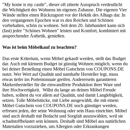
"My home is my castle", dieser oft zitierte Ausspruch verdeutlicht
die Wichtigkeit des Wohnens im eigenen Zuhause. Die eigenen Vier
Wände stellen einen Rückzugsort vor der Hektik des Alltags dar. In
den vergangenen Epochen war es den Reichen und Schönen
vorbehalten, schön zu wohnen. Seit dem 20. Jahrhundert kann sich
(fast) jeder "Schönes Wohnen" leisten und Komfort, kombiniert mit
ansprechender Ästhetik, genießen.
Was ist beim Möbelkauf zu beachten?
Das erste Kriterium, wenn Möbel gekauft werden, stellt das Budget
dar. Auch mit kleinem Budget ist günstig Wohnen möglich, wenn du
bei deiner Bestellung einen Möbel Gutschein von
COUPONS
.DE
nutzt. Wer Wert auf Qualität und namhafte Hersteller legt, muss
etwas tiefer ins Portemonnaie greifen. Andererseits garantieren
Markenhersteller für die einwandfreie Produktion ihrer Ware und
ihre Hochwertigkeit.
Willst du lange an deinen Möbel Freude
haben, solltest du vor allem auf Qualität, und damit Langlebigkeit,
setzen. Tolle Möbelstücke, mit Liebe ausgewählt, die mit einem
Möbel Gutschein von
COUPONS
.DE
noch günstiger werden,
erfreuen jeden, der seine Wohnung oder sein Haus einrichtet. Möbel
sind auch deshalb mit Bedacht und Sorgfalt auszuwählen, weil sie
schadstoffbelastet sein können. Deshalb sind Möbel aus natürlichen
Materialien vorzuziehen, um Allergien oder Erkrankungen