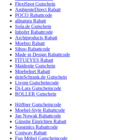
FlexiSpot Gutschein
AmbienteDirect Rabatt
POCO Rabattcode
allnatura Rabatt
Sofa.de Gutschein
Inhofer Rabattcode
Archiproducts Rabatt
Moebro Rabatt
Sihoo Rabattcode
Made in Design Rabattcode
FITUEYES Rabatt
Maidesite Gutschein
Moebelnet Rabatt
deinSchrank.de Gutschein
Livom Gutscheincode
Di-Lara Gutscheincode
ROLLER Gutschein
Höffner Gutscheincode
Moebel-Style Rabattcode
Jan Nowak Rabattcode
Günstig Einrichten Rabatt
Songmics Rabattcode
Costway Rabatt
Fun Möbel Gutscheincode