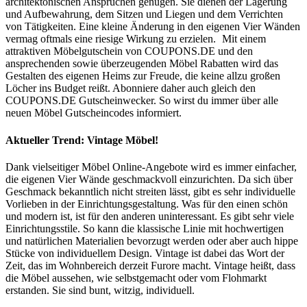
architektonischen Ansprüchen genügen. Sie dienen der Lagerung
und Aufbewahrung, dem Sitzen und Liegen und dem Verrichten
von Tätigkeiten. Eine kleine Änderung in den eigenen Vier Wänden
vermag oftmals eine riesige Wirkung zu erzielen.
Mit einem
attraktiven Möbelgutschein von
COUPONS
.DE
und den
ansprechenden sowie überzeugenden Möbel Rabatten wird das
Gestalten des eigenen Heims zur Freude, die keine allzu großen
Löcher ins Budget reißt. Abonniere daher auch gleich den
COUPONS
.DE
Gutscheinwecker. So wirst du immer über alle
neuen Möbel Gutscheincodes informiert.
Aktueller Trend: Vintage Möbel!
Dank vielseitiger Möbel Online-Angebote wird es immer einfacher,
die eigenen Vier Wände geschmackvoll einzurichten. Da sich über
Geschmack bekanntlich nicht streiten lässt, gibt es sehr individuelle
Vorlieben in der Einrichtungsgestaltung. Was für den einen schön
und modern ist, ist für den anderen uninteressant. Es gibt sehr viele
Einrichtungsstile. So kann die klassische Linie mit hochwertigen
und natürlichen Materialien bevorzugt werden oder aber auch hippe
Stücke von individuellem Design. Vintage ist dabei das Wort der
Zeit, das im Wohnbereich derzeit Furore macht. Vintage heißt, dass
die Möbel aussehen, wie selbstgemacht oder vom Flohmarkt
erstanden. Sie sind bunt, witzig, individuell.