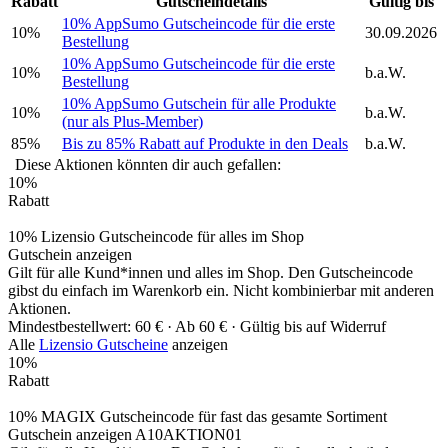
Rabatt
Gutscheindetails
Gültig bis
10% AppSumo Gutscheincode für die erste
10%
30.09.2026
Bestellung
10% AppSumo Gutscheincode für die erste
10%
b.a.W.
Bestellung
10% AppSumo Gutschein für alle Produkte
10%
b.a.W.
(nur als Plus-Member)
85%
Bis zu 85% Rabatt auf Produkte in den Deals
b.a.W.
Diese Aktionen könnten dir auch gefallen:
10%
Rabatt
10% Lizensio Gutscheincode für alles im Shop
Gutschein anzeigen
Gilt für alle Kund*innen und alles im Shop. Den Gutscheincode
gibst du einfach im Warenkorb ein. Nicht kombinierbar mit anderen
Aktionen.
Mindestbestellwert: 60 € ·
Ab 60 € ·
Gültig bis auf Widerruf
Alle
Lizensio Gutscheine
anzeigen
10%
Rabatt
10% MAGIX Gutscheincode für fast das gesamte Sortiment
Gutschein anzeigen
A10AKTION01