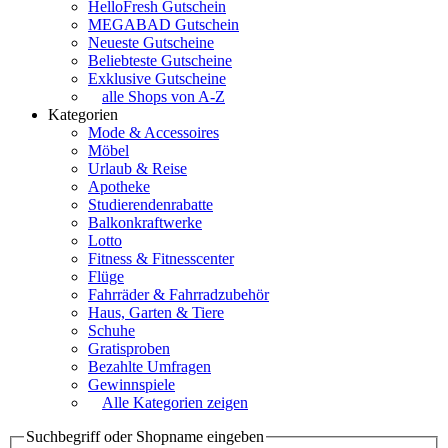
HelloFresh Gutschein
MEGABAD Gutschein
Neueste Gutscheine
Beliebteste Gutscheine
Exklusive Gutscheine
alle Shops von A-Z
Kategorien
Mode & Accessoires
Möbel
Urlaub & Reise
Apotheke
Studierendenrabatte
Balkonkraftwerke
Lotto
Fitness & Fitnesscenter
Flüge
Fahrräder & Fahrradzubehör
Haus, Garten & Tiere
Schuhe
Gratisproben
Bezahlte Umfragen
Gewinnspiele
Alle Kategorien zeigen
Suchbegriff oder Shopname eingeben