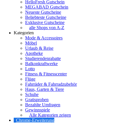
HelloFresh Gutschein
MEGABAD Gutschein
Neueste Gutscheine
Beliebteste Gutscheine
Exklusive Gutscheine
alle Shops von A-Z
Kategorien
Mode & Accessoires
Möbel
Urlaub & Reise
Apotheke
Studierendenrabatte
Balkonkraftwerke
Lotto
Fitness & Fitnesscenter
Flüge
Fahrräder & Fahrradzubehör
Haus, Garten & Tiere
Schuhe
Gratisproben
Bezahlte Umfragen
Gewinnspiele
Alle Kategorien zeigen
Chrome-Erweiterung