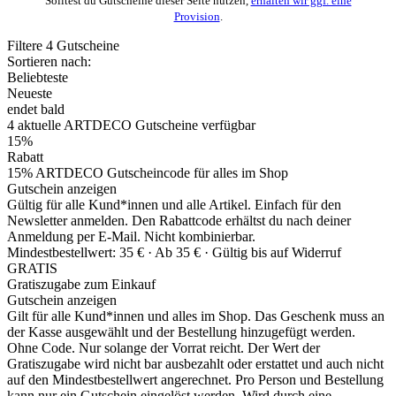
Solltest du Gutscheine dieser Seite nutzen,
erhalten wir ggf. eine
Provision
.
Filtere
4
Gutscheine
Sortieren nach:
Beliebteste
Neueste
endet bald
4
aktuelle ARTDECO
Gutscheine
verfügbar
15%
Rabatt
15% ARTDECO Gutscheincode für alles im Shop
Gutschein anzeigen
Gültig für alle Kund*innen und alle Artikel. Einfach für den
Newsletter anmelden. Den Rabattcode erhältst du nach deiner
Anmeldung per E-Mail. Nicht kombinierbar.
Mindestbestellwert: 35 € ·
Ab 35 € ·
Gültig bis auf Widerruf
GRATIS
Gratiszugabe zum Einkauf
Gutschein anzeigen
Gilt für alle Kund*innen und alles im Shop. Das Geschenk muss an
der Kasse ausgewählt und der Bestellung hinzugefügt werden.
Ohne Code. Nur solange der Vorrat reicht. Der Wert der
Gratiszugabe wird nicht bar ausbezahlt oder erstattet und auch nicht
auf den Mindestbestellwert angerechnet. Pro Person und Bestellung
kann nur ein Gutschein eingelöst werden. Wird durch eine