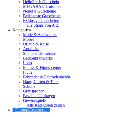
HelloFresh Gutschein
MEGABAD Gutschein
Neueste Gutscheine
Beliebteste Gutscheine
Exklusive Gutscheine
alle Shops von A-Z
Kategorien
Mode & Accessoires
Möbel
Urlaub & Reise
Apotheke
Studierendenrabatte
Balkonkraftwerke
Lotto
Fitness & Fitnesscenter
Flüge
Fahrräder & Fahrradzubehör
Haus, Garten & Tiere
Schuhe
Gratisproben
Bezahlte Umfragen
Gewinnspiele
Alle Kategorien zeigen
Chrome-Erweiterung