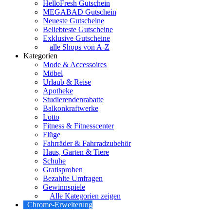
HelloFresh Gutschein
MEGABAD Gutschein
Neueste Gutscheine
Beliebteste Gutscheine
Exklusive Gutscheine
alle Shops von A-Z
Kategorien
Mode & Accessoires
Möbel
Urlaub & Reise
Apotheke
Studierendenrabatte
Balkonkraftwerke
Lotto
Fitness & Fitnesscenter
Flüge
Fahrräder & Fahrradzubehör
Haus, Garten & Tiere
Schuhe
Gratisproben
Bezahlte Umfragen
Gewinnspiele
Alle Kategorien zeigen
Chrome-Erweiterung