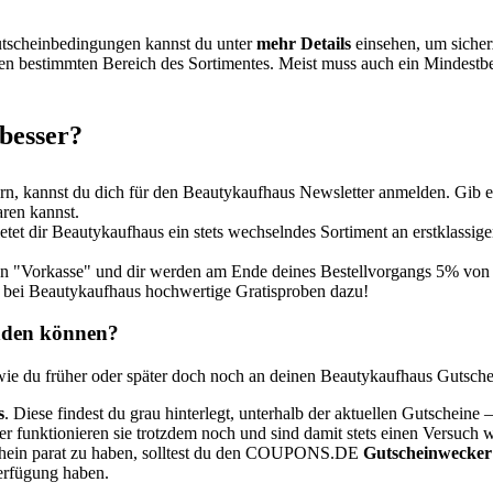
utscheinbedingungen kannst du unter
mehr Details
einsehen, um sicherz
 bestimmten Bereich des Sortimentes. Meist muss auch ein Mindestbes
besser?
n, kannst du dich für den Beautykaufhaus Newsletter anmelden. Gib e
ren kannst.
tet dir Beautykaufhaus ein stets wechselndes Sortiment an erstklassige
n "Vorkasse" und dir werden am Ende deines Bestellvorgangs 5% von
u bei Beautykaufhaus hochwertige Gratisproben dazu!
inden können?
wie du früher oder später doch noch an deinen Beautykaufhaus Gutsch
s
. Diese findest du grau hinterlegt, unterhalb der aktuellen Gutscheine 
 funktionieren sie trotzdem noch und sind damit stets einen Versuch w
in parat zu haben, solltest du den
COUPONS
.DE
Gutscheinwecker
erfügung haben.