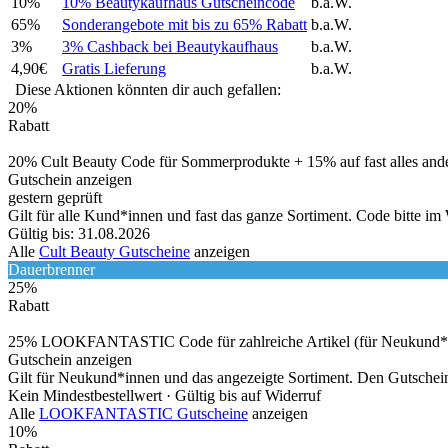
10%
10% Beautykaufhaus Gutscheincode
b.a.W.
65%
Sonderangebote mit bis zu 65% Rabatt
b.a.W.
3%
3% Cashback bei Beautykaufhaus
b.a.W.
4,90€
Gratis Lieferung
b.a.W.
Diese Aktionen könnten dir auch gefallen:
20%
Rabatt
20% Cult Beauty Code für Sommerprodukte + 15% auf fast alles and
Gutschein anzeigen
gestern geprüft
Gilt für alle Kund*innen und fast das ganze Sortiment. Code bitte i
Gültig bis: 31.08.2026
Alle
Cult Beauty Gutscheine
anzeigen
Dauerbrenner
25%
Rabatt
25% LOOKFANTASTIC Code für zahlreiche Artikel (für Neukund*
Gutschein anzeigen
Gilt für Neukund*innen und das angezeigte Sortiment. Den Gutschei
Kein Mindestbestellwert ·
Gültig bis auf Widerruf
Alle
LOOKFANTASTIC Gutscheine
anzeigen
10%