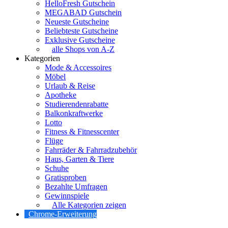
HelloFresh Gutschein
MEGABAD Gutschein
Neueste Gutscheine
Beliebteste Gutscheine
Exklusive Gutscheine
alle Shops von A-Z
Kategorien
Mode & Accessoires
Möbel
Urlaub & Reise
Apotheke
Studierendenrabatte
Balkonkraftwerke
Lotto
Fitness & Fitnesscenter
Flüge
Fahrräder & Fahrradzubehör
Haus, Garten & Tiere
Schuhe
Gratisproben
Bezahlte Umfragen
Gewinnspiele
Alle Kategorien zeigen
Chrome-Erweiterung