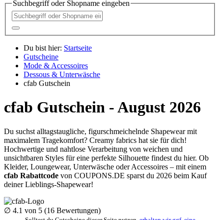
Suchbegriff oder Shopname eingeben
Du bist hier:
Startseite
Gutscheine
Mode & Accessoires
Dessous & Unterwäsche
cfab Gutschein
cfab Gutschein - August 2026
Du suchst alltagstaugliche, figurschmeichelnde Shapewear mit
maximalem Tragekomfort? Creamy fabrics hat sie für dich!
Hochwertige und nahtlose Verarbeitung von weichen und
unsichtbaren Styles für eine perfekte Silhouette findest du hier. Ob
Kleider, Loungewear, Unterwäsche oder Accessoires – mit einem
cfab Rabattcode
von
COUPONS
.DE
sparst du 2026 beim Kauf
deiner Lieblings-Shapewear!
∅
4.1
von 5 (
16
Bewertungen)
Solltest du Gutscheine dieser Seite nutzen,
erhalten wir ggf. eine