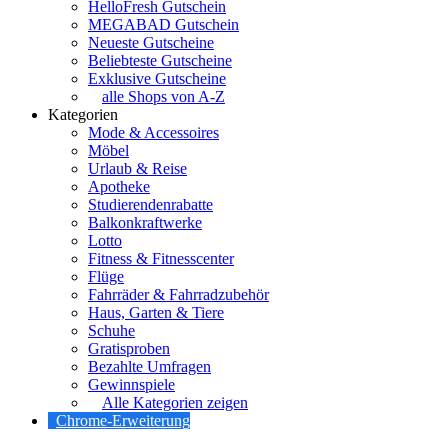
HelloFresh Gutschein
MEGABAD Gutschein
Neueste Gutscheine
Beliebteste Gutscheine
Exklusive Gutscheine
alle Shops von A-Z
Kategorien
Mode & Accessoires
Möbel
Urlaub & Reise
Apotheke
Studierendenrabatte
Balkonkraftwerke
Lotto
Fitness & Fitnesscenter
Flüge
Fahrräder & Fahrradzubehör
Haus, Garten & Tiere
Schuhe
Gratisproben
Bezahlte Umfragen
Gewinnspiele
Alle Kategorien zeigen
Chrome-Erweiterung