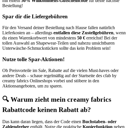
mit einem
50% Willkommens-Gutscheincode
für deine nächste
Bestellung!
Spar dir die Liefergebühren
Für den Versand deiner Bestellung nach Hause fallen natürlich
Lieferkosten an – allerdings
entfallen diese Zustellgebühren
, wenn
du einen Warenkorbwert von mindestens
50 €
erreichst! Bei der
tollen Auswahl an Shapewear-Teilen und nahezu unsichtbaren
Unterwäsche-Schmuckstücken sollte das kein Problem sein!
Nutze tolle Spar-Aktionen!
Ob Preisvorteile im Sale, Rabatte auf die vielen Must-haves oder
andere Deals – schaue regelmäßig auf der Startseite des cfab by
creamy fabrics Onlineshops vorbei und stöbere in den
Aktionsangeboten, um zu sparen.
🔍 Warum zieht mein creamy fabrics
Rabattcode keinen Rabatt ab?
Das kann daran liegen, dass der Code einen
Buchstaben- oder
Zahlendreher
enthält. Nutze die praktische
Kopierfunktion
neben