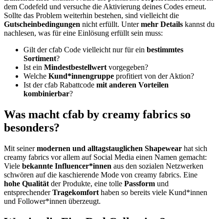
dem Codefeld und versuche die Aktivierung deines Codes erneut.
Sollte das Problem weiterhin bestehen, sind vielleicht die
Gutscheinbedingungen
nicht erfüllt. Unter
mehr Details
kannst du
nachlesen, was für eine Einlösung erfüllt sein muss:
Gilt der cfab Code vielleicht nur für ein
bestimmtes
Sortiment
?
Ist ein
Mindestbestellwert
vorgegeben?
Welche
Kund*innengruppe
profitiert von der Aktion?
Ist der cfab Rabattcode
mit anderen Vorteilen
kombinierbar
?
Was macht cfab by creamy fabrics so
besonders?
Mit seiner
modernen und alltagstauglichen Shapewear
hat sich
creamy fabrics vor allem auf Social Media einen Namen gemacht:
Viele
bekannte Influencer*innen
aus den sozialen Netzwerken
schwören auf die kaschierende Mode von creamy fabrics. Eine
hohe Qualität
der Produkte, eine tolle
Passform
und
entsprechender
Tragekomfort
haben so bereits viele Kund*innen
und Follower*innen überzeugt.