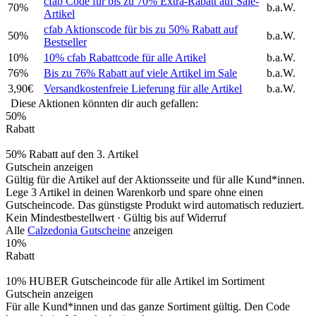
cfab Code für bis zu 70% Extra-Rabatt auf Sale-
70%
b.a.W.
Artikel
cfab Aktionscode für bis zu 50% Rabatt auf
50%
b.a.W.
Bestseller
10%
10% cfab Rabattcode für alle Artikel
b.a.W.
76%
Bis zu 76% Rabatt auf viele Artikel im Sale
b.a.W.
3,90€
Versandkostenfreie Lieferung für alle Artikel
b.a.W.
Diese Aktionen könnten dir auch gefallen:
50%
Rabatt
50% Rabatt auf den 3. Artikel
Gutschein anzeigen
Gültig für die Artikel auf der Aktionsseite und für alle Kund*innen.
Lege 3 Artikel in deinen Warenkorb und spare ohne einen
Gutscheincode. Das günstigste Produkt wird automatisch reduziert.
Kein Mindestbestellwert ·
Gültig bis auf Widerruf
Alle
Calzedonia Gutscheine
anzeigen
10%
Rabatt
10% HUBER Gutscheincode für alle Artikel im Sortiment
Gutschein anzeigen
Für alle Kund*innen und das ganze Sortiment gültig. Den Code