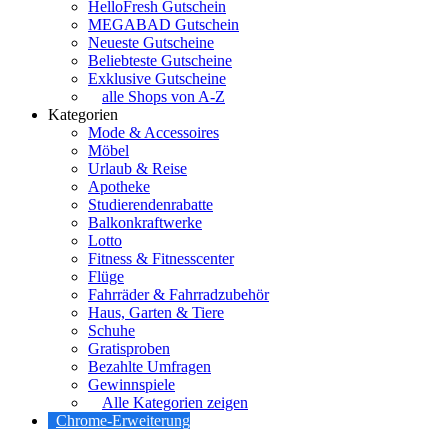
HelloFresh Gutschein
MEGABAD Gutschein
Neueste Gutscheine
Beliebteste Gutscheine
Exklusive Gutscheine
alle Shops von A-Z
Kategorien
Mode & Accessoires
Möbel
Urlaub & Reise
Apotheke
Studierendenrabatte
Balkonkraftwerke
Lotto
Fitness & Fitnesscenter
Flüge
Fahrräder & Fahrradzubehör
Haus, Garten & Tiere
Schuhe
Gratisproben
Bezahlte Umfragen
Gewinnspiele
Alle Kategorien zeigen
Chrome-Erweiterung