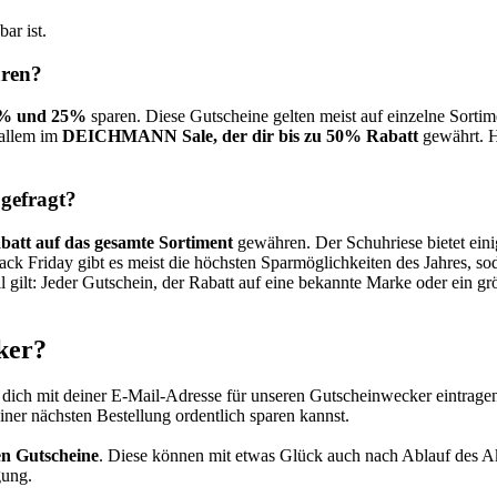
bar ist.
ren?
0% und 25%
sparen. Diese Gutscheine gelten meist auf einzelne Sorti
 allem im
DEICHMANN Sale, der dir bis zu 50% Rabatt
gewährt. H
gefragt?
batt auf das gesamte Sortiment
gewähren. Der Schuhriese bietet ein
iday gibt es meist die höchsten Sparmöglichkeiten des Jahres, sodas
gilt: Jeder Gutschein, der Rabatt auf eine bekannte Marke oder ein größe
ker?
u dich mit deiner E-Mail-Adresse für unseren
Gutscheinwecker
eintragen
er nächsten Bestellung ordentlich sparen kannst.
en Gutscheine
. Diese können mit etwas Glück auch nach Ablauf des A
gung.