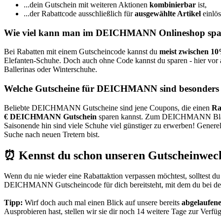
...dein Gutschein mit weiteren Aktionen
kombinierbar
ist,
...der Rabattcode ausschließlich für
ausgewählte Artikel
einlös
Wie viel kann man im DEICHMANN Onlineshop spa
Bei Rabatten mit einem Gutscheincode kannst du
meist zwischen 1
Elefanten-Schuhe. Doch auch ohne Code kannst du sparen - hier vor
Ballerinas oder Winterschuhe.
Welche Gutscheine für DEICHMANN sind besonders 
Beliebte DEICHMANN Gutscheine sind jene Coupons, die einen
Ra
€ DEICHMANN Gutschein
sparen kannst. Zum DEICHMANN Black Fr
Saisonende hin sind viele Schuhe viel günstiger zu erwerben! Generell 
Suche nach neuen Tretern bist.
⏰ Kennst du schon unseren Gutscheinwec
Wenn du nie wieder eine Rabattaktion verpassen möchtest, solltest d
DEICHMANN Gutscheincode für dich bereitsteht, mit dem du bei dein
Tipp:
Wirf doch auch mal einen Blick auf unsere bereits
abgelaufen
Ausprobieren hast, stellen wir sie dir noch 14 weitere Tage zur Verfü