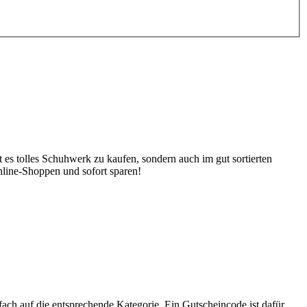
s tolles Schuhwerk zu kaufen, sondern auch im gut sortierten
nline-Shoppen und sofort sparen!
ch auf die entsprechende Kategorie. Ein Gutscheincode ist dafür