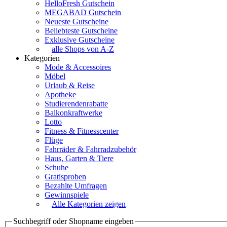
HelloFresh Gutschein
MEGABAD Gutschein
Neueste Gutscheine
Beliebteste Gutscheine
Exklusive Gutscheine
alle Shops von A-Z
Kategorien
Mode & Accessoires
Möbel
Urlaub & Reise
Apotheke
Studierendenrabatte
Balkonkraftwerke
Lotto
Fitness & Fitnesscenter
Flüge
Fahrräder & Fahrradzubehör
Haus, Garten & Tiere
Schuhe
Gratisproben
Bezahlte Umfragen
Gewinnspiele
Alle Kategorien zeigen
Suchbegriff oder Shopname eingeben