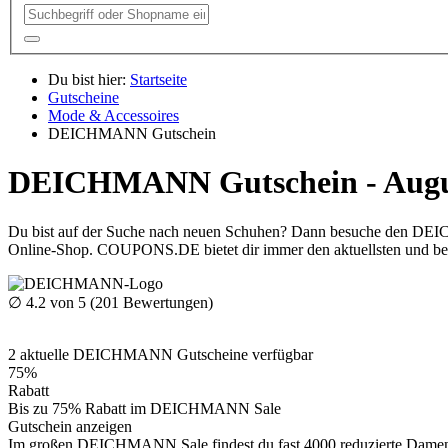
Du bist hier:
Startseite
Gutscheine
Mode & Accessoires
DEICHMANN Gutschein
DEICHMANN Gutschein - Augu
Du bist auf der Suche nach neuen Schuhen? Dann besuche den DEICHM
Online-Shop.
COUPONS
.DE
bietet dir immer den aktuellsten und b
∅
4.2
von 5 (
201
Bewertungen)
2
aktuelle DEICHMANN
Gutscheine
verfügbar
75%
Rabatt
Bis zu 75% Rabatt im DEICHMANN Sale
Gutschein anzeigen
Im großen DEICHMANN Sale findest du fast 4000 reduzierte Damen-, 