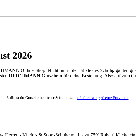
st 2026
ANN Online-Shop. Nicht nur in der Filiale des Schuhgiganten gibt e
esten
DEICHMANN Gutschein
für deine Bestellung. Also auf zum O
Solltest du Gutscheine dieser Seite nutzen,
erhalten wir ggf. eine Provision
.
Herren,- Kinder- & Sport-Schuhe mit bis zu 75% Rabatt! Klicke einfa