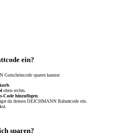
tcode ein?
N Gutscheincode sparen kannst:
korb
.
l
oben rechts.
-Code hinzufügen
.
trägst du deinen DEICHMANN Rabattcode ein.
kst.
ch sparen?