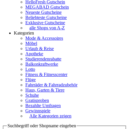
HelloFresh Gutschein
MEGABAD Gutschein
Neueste Gutscheine
Beliebteste Gutscheine
Exklusive Gutscheine
alle Shops von A-Z
Kategorien
Mode & Accessoires
Möbel
Urlaub & Reise
Apotheke
Studierendenrabatte
Balkonkraftwerke
Lotto
Fitness & Fitnesscenter
Flüge
Fahrräder & Fahrradzubehör
Haus, Garten & Tiere
Schuhe
Gratisproben
Bezahlte Umfragen
Gewinnspiele
Alle Kategorien zeigen
Suchbegriff oder Shopname eingeben