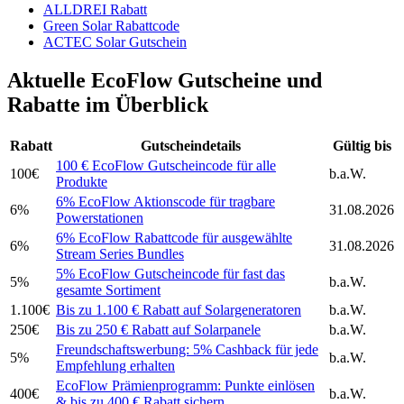
ALLDREI Rabatt
Green Solar Rabattcode
ACTEC Solar Gutschein
Aktuelle EcoFlow Gutscheine und
Rabatte im Überblick
Rabatt
Gutscheindetails
Gültig bis
100 € EcoFlow Gutscheincode für alle
100€
b.a.W.
Produkte
6% EcoFlow Aktionscode für tragbare
6%
31.08.2026
Powerstationen
6% EcoFlow Rabattcode für ausgewählte
6%
31.08.2026
Stream Series Bundles
5% EcoFlow Gutscheincode für fast das
5%
b.a.W.
gesamte Sortiment
1.100€
Bis zu 1.100 € Rabatt auf Solargeneratoren
b.a.W.
250€
Bis zu 250 € Rabatt auf Solarpanele
b.a.W.
Freundschaftswerbung: 5% Cashback für jede
5%
b.a.W.
Empfehlung erhalten
EcoFlow Prämienprogramm: Punkte einlösen
400€
b.a.W.
& bis zu 400 € Rabatt sichern