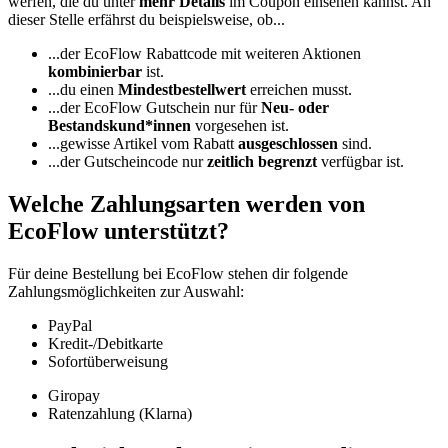
werfen, die du unter
mehr Details
im Coupon einsehen kannst. An
dieser Stelle erfährst du beispielsweise, ob...
...der EcoFlow Rabattcode mit weiteren Aktionen
kombinierbar
ist.
...du einen
Mindestbestellwert
erreichen musst.
...der EcoFlow Gutschein nur für
Neu- oder
Bestandskund*innen
vorgesehen ist.
...gewisse Artikel vom Rabatt
ausgeschlossen
sind.
...der Gutscheincode nur
zeitlich begrenzt
verfügbar ist.
Welche Zahlungsarten werden von
EcoFlow unterstützt?
Für deine Bestellung bei EcoFlow stehen dir folgende
Zahlungsmöglichkeiten zur Auswahl:
PayPal
Kredit-/Debitkarte
Sofortüberweisung
Giropay
Ratenzahlung (Klarna)