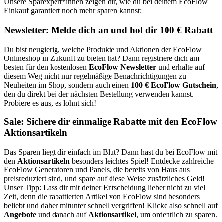
Unsere Sparexpert*innen zeigen dir, wie du bei deinem EcoFlow
Einkauf garantiert noch mehr sparen kannst:
Newsletter: Melde dich an und hol dir 100 € Rabatt
Du bist neugierig, welche Produkte und Aktionen der EcoFlow
Onlineshop in Zukunft zu bieten hat? Dann registriere dich am
besten für den kostenlosen
EcoFlow Newsletter
und erhalte auf
diesem Weg nicht nur regelmäßige Benachrichtigungen zu
Neuheiten im Shop, sondern auch einen
100 € EcoFlow Gutschein
,
den du direkt bei der nächsten Bestellung verwenden kannst.
Probiere es aus, es lohnt sich!
Sale: Sichere dir einmalige Rabatte mit den EcoFlow
Aktionsartikeln
Das Sparen liegt dir einfach im Blut? Dann hast du bei EcoFlow mit
den
Aktionsartikeln
besonders leichtes Spiel! Entdecke zahlreiche
EcoFlow Generatoren und Panels, die bereits von Haus aus
preisreduziert sind, und spare auf diese Weise zusätzliches Geld!
Unser Tipp: Lass dir mit deiner Entscheidung lieber nicht zu viel
Zeit, denn die rabattierten Artikel von EcoFlow sind besonders
beliebt und daher mitunter schnell vergriffen! Klicke also schnell auf
Angebote
und danach auf
Aktionsartikel
, um ordentlich zu sparen.