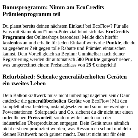
Bonusprogramm: Nimm am EcoCredits-
Prämienprogramm teil
Du planst bereits deinen nächsten Einkauf bei EcoFlow? Für alle
Fans mit Stammkund*innen-Potenzial lohnt sich das
EcoCredits
Programm
des Onlineshops besonders! Melde dich hierfür
kostenlos
an und erhalte für jeden Einkauf wertvolle
Punkte
, die du
zu gegebener Zeit gegen tolle Rabatte und Prämien eintauschen
kannst. Dein Vorteil gleich zu Beginn: Unmittelbar nach deiner
Registrierung werden dir automatisch
500 Punkte
gutgeschrieben,
was umgerechnet einem Preisnachlass von
25 €
entspricht!
Refurbished: Schenke generalüberholten Geräten
ein zweites Leben
Dein Balkonkraftwerk muss nicht unbedingt nagelneu sein? Dann
entdecke die
generalüberholten Geräte
von EcoFlow! Mit den
komplett überarbeiteten, instandgesetzten und somit neuwertigen
Powerstationen, Solarpanels und Co. sicherst du dir nicht nur einen
ordentlichen
Preisvorteil
, sondern wirkst auch noch der
industriellen Überproduktion entgegen. Dein Gerät muss nämlich
nicht erst neu produziert werden, was Ressourcen schont und dein
kleines Kraftwerk noch grüner macht. Das ist nicht nur für dein