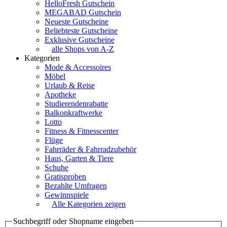
HelloFresh Gutschein
MEGABAD Gutschein
Neueste Gutscheine
Beliebteste Gutscheine
Exklusive Gutscheine
alle Shops von A-Z
Kategorien
Mode & Accessoires
Möbel
Urlaub & Reise
Apotheke
Studierendenrabatte
Balkonkraftwerke
Lotto
Fitness & Fitnesscenter
Flüge
Fahrräder & Fahrradzubehör
Haus, Garten & Tiere
Schuhe
Gratisproben
Bezahlte Umfragen
Gewinnspiele
Alle Kategorien zeigen
Suchbegriff oder Shopname eingeben