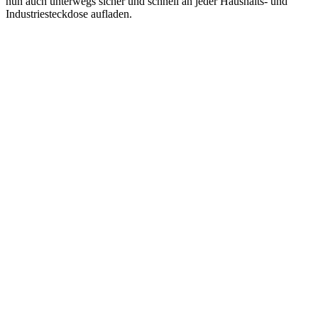
nun auch unterwegs sicher und schnell an jeder Haushalts- und
Industriesteckdose aufladen.