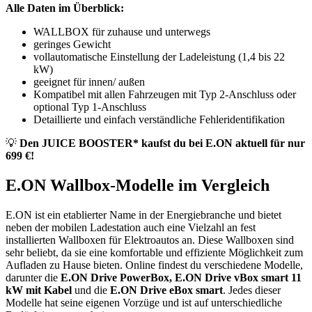
Alle Daten im Überblick:
WALLBOX für zuhause und unterwegs
geringes Gewicht
vollautomatische Einstellung der Ladeleistung (1,4 bis 22
kW)
geeignet für innen/ außen
Kompatibel mit allen Fahrzeugen mit Typ 2-Anschluss oder
optional Typ 1-Anschluss
Detaillierte und einfach verständliche Fehleridentifikation
💡
Den JUICE BOOSTER* kaufst du bei E.ON aktuell für nur
699 €!
E.ON Wallbox-Modelle im Vergleich
E.ON ist ein etablierter Name in der Energiebranche und bietet
neben der mobilen Ladestation auch eine Vielzahl an fest
installierten Wallboxen für Elektroautos an. Diese Wallboxen sind
sehr beliebt, da sie eine komfortable und effiziente Möglichkeit zum
Aufladen zu Hause bieten. Online findest du verschiedene Modelle,
darunter die
E.ON Drive PowerBox, E.ON Drive vBox smart 11
kW mit Kabel
und die
E.ON Drive eBox smart
. Jedes dieser
Modelle hat seine eigenen Vorzüge und ist auf unterschiedliche