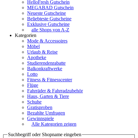
HelloFresh Gutschein
MEGABAD Gutschein
Neueste Gutscheine
Beliebteste Gutscheine
Exklusive Gutscheine
alle Shops von A-Z
Kategorien
Mode & Accessoires
Möbel
Urlaub & Reise
Apotheke
Studierendenrabatte
Balkonkraftwerke
Lotto
Fitness & Fitnesscenter
Flüge
Fahrräder & Fahrradzubehör
Haus, Garten & Tiere
Schuhe
Gratisproben
Bezahlte Umfragen
Gewinnspiele
Alle Kategorien zeigen
Suchbegriff oder Shopname eingeben