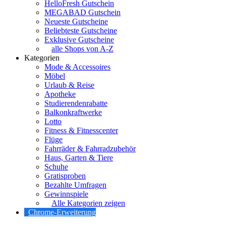
HelloFresh Gutschein
MEGABAD Gutschein
Neueste Gutscheine
Beliebteste Gutscheine
Exklusive Gutscheine
alle Shops von A-Z
Kategorien
Mode & Accessoires
Möbel
Urlaub & Reise
Apotheke
Studierendenrabatte
Balkonkraftwerke
Lotto
Fitness & Fitnesscenter
Flüge
Fahrräder & Fahrradzubehör
Haus, Garten & Tiere
Schuhe
Gratisproben
Bezahlte Umfragen
Gewinnspiele
Alle Kategorien zeigen
Chrome-Erweiterung