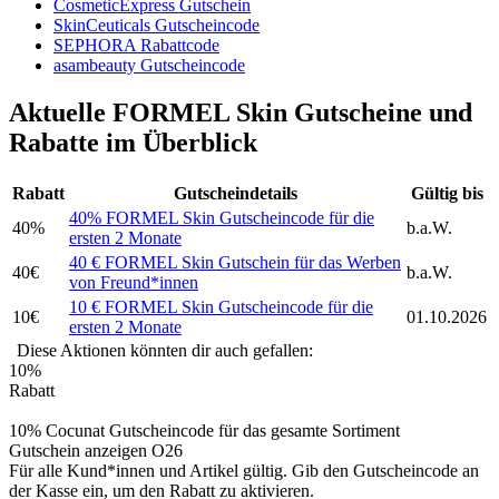
CosmeticExpress Gutschein
SkinCeuticals Gutscheincode
SEPHORA Rabattcode
asambeauty Gutscheincode
Aktuelle FORMEL Skin Gutscheine und
Rabatte im Überblick
Rabatt
Gutscheindetails
Gültig bis
40% FORMEL Skin Gutscheincode für die
40%
b.a.W.
ersten 2 Monate
40 € FORMEL Skin Gutschein für das Werben
40€
b.a.W.
von Freund*innen
10 € FORMEL Skin Gutscheincode für die
10€
01.10.2026
ersten 2 Monate
Diese Aktionen könnten dir auch gefallen:
10%
Rabatt
10% Cocunat Gutscheincode für das gesamte Sortiment
Gutschein anzeigen
O26
Für alle Kund*innen und Artikel gültig. Gib den Gutscheincode an
der Kasse ein, um den Rabatt zu aktivieren.