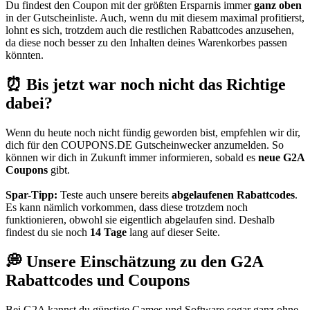
Du findest den Coupon mit der größten Ersparnis immer
ganz oben
in der Gutscheinliste. Auch, wenn du mit diesem maximal profitierst,
lohnt es sich, trotzdem auch die restlichen Rabattcodes anzusehen,
da diese noch besser zu den Inhalten deines Warenkorbes passen
könnten.
⏰ Bis jetzt war noch nicht das Richtige
dabei?
Wenn du heute noch nicht fündig geworden bist, empfehlen wir dir,
dich für den
COUPONS
.DE
Gutscheinwecker
anzumelden. So
können wir dich in Zukunft immer informieren, sobald es
neue G2A
Coupons
gibt.
Spar-Tipp:
Teste auch unsere bereits
abgelaufenen Rabattcodes
.
Es kann nämlich vorkommen, dass diese trotzdem noch
funktionieren, obwohl sie eigentlich abgelaufen sind. Deshalb
findest du sie noch
14 Tage
lang auf dieser Seite.
💭 Unsere Einschätzung zu den G2A
Rabattcodes und Coupons
Bei G2A kannst du günstige Games und Software sogar ganz ohne