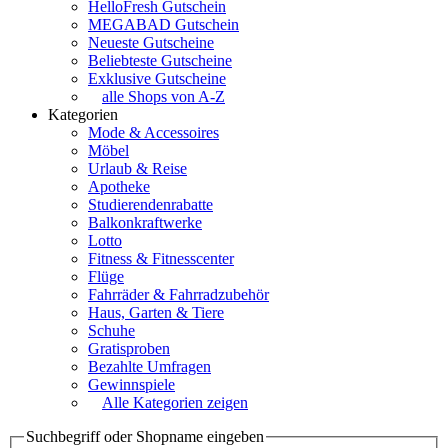
HelloFresh Gutschein
MEGABAD Gutschein
Neueste Gutscheine
Beliebteste Gutscheine
Exklusive Gutscheine
alle Shops von A-Z
Kategorien
Mode & Accessoires
Möbel
Urlaub & Reise
Apotheke
Studierendenrabatte
Balkonkraftwerke
Lotto
Fitness & Fitnesscenter
Flüge
Fahrräder & Fahrradzubehör
Haus, Garten & Tiere
Schuhe
Gratisproben
Bezahlte Umfragen
Gewinnspiele
Alle Kategorien zeigen
Suchbegriff oder Shopname eingeben