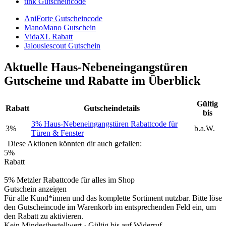
tink Gutscheincode
AniForte Gutscheincode
ManoMano Gutschein
VidaXL Rabatt
Jalousiescout Gutschein
Aktuelle Haus-Nebeneingangstüren
Gutscheine und Rabatte im Überblick
Gültig
Rabatt
Gutscheindetails
bis
3% Haus-Nebeneingangstüren Rabattcode für
3%
b.a.W.
Türen & Fenster
Diese Aktionen könnten dir auch gefallen:
5%
Rabatt
5% Metzler Rabattcode für alles im Shop
Gutschein anzeigen
Für alle Kund*innen und das komplette Sortiment nutzbar. Bitte löse
den Gutscheincode im Warenkorb im entsprechenden Feld ein, um
den Rabatt zu aktivieren.
Kein Mindestbestellwert ·
Gültig bis auf Widerruf