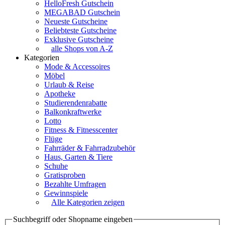
HelloFresh Gutschein
MEGABAD Gutschein
Neueste Gutscheine
Beliebteste Gutscheine
Exklusive Gutscheine
alle Shops von A-Z
Kategorien
Mode & Accessoires
Möbel
Urlaub & Reise
Apotheke
Studierendenrabatte
Balkonkraftwerke
Lotto
Fitness & Fitnesscenter
Flüge
Fahrräder & Fahrradzubehör
Haus, Garten & Tiere
Schuhe
Gratisproben
Bezahlte Umfragen
Gewinnspiele
Alle Kategorien zeigen
Suchbegriff oder Shopname eingeben