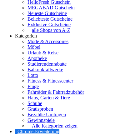
HelloFresh Gutschein
MEGABAD Gutschein
Neueste Gutscheine
Beliebteste Gutscheine
Exklusive Gutscheine
alle Shops von A-Z
Kategorien
Mode & Accessoires
Möbel
Urlaub & Reise
Apotheke
Studierendenrabatte
Balkonkraftwerke
Lotto
Fitness & Fitnesscenter
Flüge
Fahrräder & Fahrradzubehör
Haus, Garten & Tiere
Schuhe
Gratisproben
Bezahlte Umfragen
Gewinnspiele
Alle Kategorien zeigen
Chrome-Erweiterung