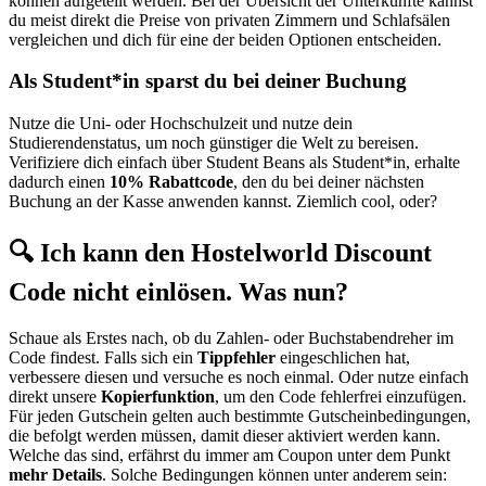
können aufgeteilt werden. Bei der Übersicht der Unterkünfte kannst
du meist direkt die Preise von privaten Zimmern und Schlafsälen
vergleichen und dich für eine der beiden Optionen entscheiden.
Als Student*in sparst du bei deiner Buchung
Nutze die Uni- oder Hochschulzeit und nutze dein
Studierendenstatus, um noch günstiger die Welt zu bereisen.
Verifiziere dich einfach über Student Beans als Student*in, erhalte
dadurch einen
10% Rabattcode
, den du bei deiner nächsten
Buchung an der Kasse anwenden kannst. Ziemlich cool, oder?
🔍 Ich kann den Hostelworld Discount
Code nicht einlösen. Was nun?
Schaue als Erstes nach, ob du Zahlen- oder Buchstabendreher im
Code findest. Falls sich ein
Tippfehler
eingeschlichen hat,
verbessere diesen und versuche es noch einmal. Oder nutze einfach
direkt unsere
Kopierfunktion
, um den Code fehlerfrei einzufügen.
Für jeden Gutschein gelten auch bestimmte Gutscheinbedingungen,
die befolgt werden müssen, damit dieser aktiviert werden kann.
Welche das sind, erfährst du immer am Coupon unter dem Punkt
mehr Details
. Solche Bedingungen können unter anderem sein: