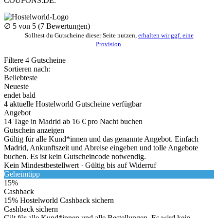
COUPONS
.DE
.
∅
5
von 5 (
7
Bewertungen)
Solltest du Gutscheine dieser Seite nutzen,
erhalten wir ggf. eine
Provision
.
Filtere
4
Gutscheine
Sortieren nach:
Beliebteste
Neueste
endet bald
4
aktuelle Hostelworld
Gutscheine
verfügbar
Angebot
14 Tage in Madrid ab 16 € pro Nacht buchen
Gutschein anzeigen
Gültig für alle Kund*innen und das genannte Angebot. Einfach
Madrid, Ankunftszeit und Abreise eingeben und tolle Angebote
buchen. Es ist kein Gutscheincode notwendig.
Kein Mindestbestellwert ·
Gültig bis auf Widerruf
Geheimtipp
15%
Cashback
15% Hostelworld Cashback sichern
Cashback sichern
Gilt für alle Kund*innen und alle Bestellungen. Es wird kein