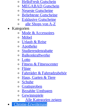
HelloFresh Gutschein
MEGABAD Gutschein
Neueste Gutscheine
Beliebteste Gutscheine
Exklusive Gutscheine
alle Shops von A-Z
Kategorien
Mode & Accessoires
Möbel
Urlaub & Reise
Apotheke
Studierendenrabatte
Balkonkraftwerke
Lotto
Fitness & Fitnesscenter
Flüge
Fahrräder & Fahrradzubehör
Haus, Garten & Tiere
Schuhe
Gratisproben
Bezahlte Umfragen
Gewinnspiele
Alle Kategorien zeigen
Chrome-Erweiterung