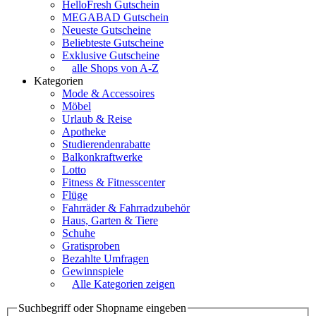
HelloFresh Gutschein
MEGABAD Gutschein
Neueste Gutscheine
Beliebteste Gutscheine
Exklusive Gutscheine
alle Shops von A-Z
Kategorien
Mode & Accessoires
Möbel
Urlaub & Reise
Apotheke
Studierendenrabatte
Balkonkraftwerke
Lotto
Fitness & Fitnesscenter
Flüge
Fahrräder & Fahrradzubehör
Haus, Garten & Tiere
Schuhe
Gratisproben
Bezahlte Umfragen
Gewinnspiele
Alle Kategorien zeigen
Suchbegriff oder Shopname eingeben