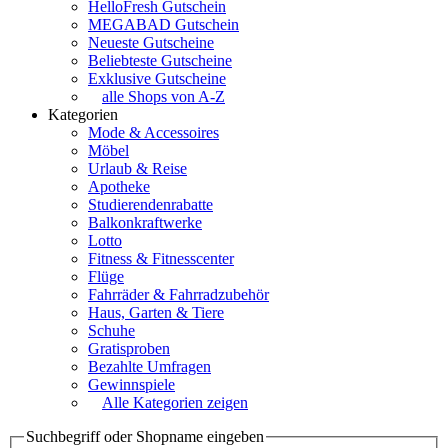
HelloFresh Gutschein
MEGABAD Gutschein
Neueste Gutscheine
Beliebteste Gutscheine
Exklusive Gutscheine
alle Shops von A-Z
Kategorien
Mode & Accessoires
Möbel
Urlaub & Reise
Apotheke
Studierendenrabatte
Balkonkraftwerke
Lotto
Fitness & Fitnesscenter
Flüge
Fahrräder & Fahrradzubehör
Haus, Garten & Tiere
Schuhe
Gratisproben
Bezahlte Umfragen
Gewinnspiele
Alle Kategorien zeigen
Suchbegriff oder Shopname eingeben