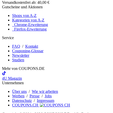
Versandkostenfrei ab: 40,00 €
Gutscheine und Aktionen
Shops von A-Z
Kategorien von A-Z
Chrome-Erweiterung
Firefox-Erweiterung
Service
FAQ
/
Kontakt
Couponing-Glossar
Newsletter
Studien
Mehr von
COUPONS
.DE
4U Magazin
Unternehmen
Über uns
/
Wie wir arbeiten
Werben
/
Presse
/
Jobs
Datenschutz
/
Impressum
COUPONS.CH