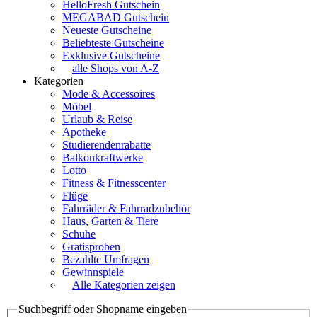
HelloFresh Gutschein
MEGABAD Gutschein
Neueste Gutscheine
Beliebteste Gutscheine
Exklusive Gutscheine
alle Shops von A-Z
Kategorien
Mode & Accessoires
Möbel
Urlaub & Reise
Apotheke
Studierendenrabatte
Balkonkraftwerke
Lotto
Fitness & Fitnesscenter
Flüge
Fahrräder & Fahrradzubehör
Haus, Garten & Tiere
Schuhe
Gratisproben
Bezahlte Umfragen
Gewinnspiele
Alle Kategorien zeigen
Suchbegriff oder Shopname eingeben