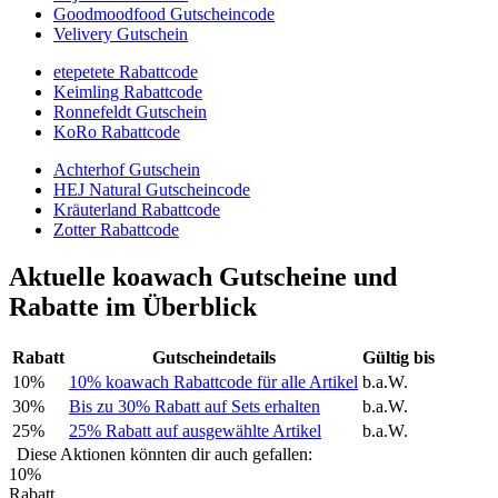
Goodmoodfood Gutscheincode
Velivery Gutschein
etepetete Rabattcode
Keimling Rabattcode
Ronnefeldt Gutschein
KoRo Rabattcode
Achterhof Gutschein
HEJ Natural Gutscheincode
Kräuterland Rabattcode
Zotter Rabattcode
Aktuelle koawach Gutscheine und
Rabatte im Überblick
Rabatt
Gutscheindetails
Gültig bis
10%
10% koawach Rabattcode für alle Artikel
b.a.W.
30%
Bis zu 30% Rabatt auf Sets erhalten
b.a.W.
25%
25% Rabatt auf ausgewählte Artikel
b.a.W.
Diese Aktionen könnten dir auch gefallen:
10%
Rabatt