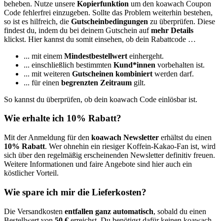
beheben. Nutze unsere
Kopierfunktion
um den koawach Coupon
Code fehlerfrei einzugeben. Sollte das Problem weiterhin bestehen,
so ist es hilfreich, die
Gutscheinbedingungen
zu überprüfen. Diese
findest du, indem du bei deinem Gutschein auf
mehr Details
klickst. Hier kannst du somit einsehen, ob dein Rabattcode …
... mit einem
Mindestbestellwert
einhergeht.
... einschließlich bestimmten
Kund*innen
vorbehalten ist.
... mit weiteren
Gutscheinen kombiniert
werden darf.
... für einen
begrenzten Zeitraum
gilt.
So kannst du überprüfen, ob dein koawach Code einlösbar ist.
Wie erhalte ich 10% Rabatt?
Mit der Anmeldung für den
koawach Newsletter
erhältst du einen
10% Rabatt
. Wer ohnehin ein riesiger Koffein-Kakao-Fan ist, wird
sich über den regelmäßig erscheinenden Newsletter definitiv freuen.
Weitere Informationen und faire Angebote sind hier auch ein
köstlicher Vorteil.
Wie spare ich mir die Lieferkosten?
Die Versandkosten
entfallen ganz automatisch
, sobald du einen
Bestellwert von
50 €
erreichst. Du benötigst dafür keinen koawach