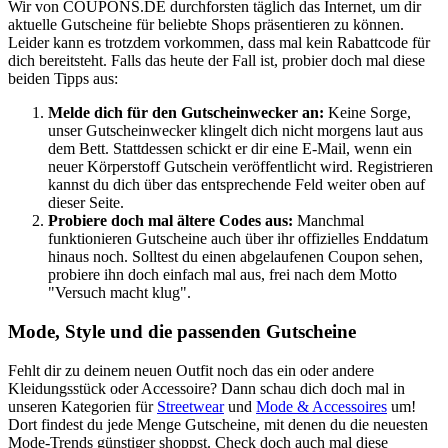
Wir von
COUPONS
.DE
durchforsten täglich das Internet, um dir
aktuelle Gutscheine für beliebte Shops präsentieren zu können.
Leider kann es trotzdem vorkommen, dass mal kein Rabattcode für
dich bereitsteht. Falls das heute der Fall ist, probier doch mal diese
beiden Tipps aus:
Melde dich für den
Gutscheinwecker
an:
Keine Sorge,
unser
Gutscheinwecker
klingelt dich nicht morgens laut aus
dem Bett. Stattdessen schickt er dir eine E-Mail, wenn ein
neuer Körperstoff Gutschein veröffentlicht wird. Registrieren
kannst du dich über das entsprechende Feld weiter oben auf
dieser Seite.
Probiere doch mal ältere Codes aus:
Manchmal
funktionieren Gutscheine auch über ihr offizielles Enddatum
hinaus noch. Solltest du einen abgelaufenen Coupon sehen,
probiere ihn doch einfach mal aus, frei nach dem Motto
"Versuch macht klug".
Mode, Style und die passenden Gutscheine
Fehlt dir zu deinem neuen Outfit noch das ein oder andere
Kleidungsstück oder Accessoire? Dann schau dich doch mal in
unseren Kategorien für
Streetwear
und
Mode & Accessoires
um!
Dort findest du jede Menge Gutscheine, mit denen du die neuesten
Mode-Trends günstiger shoppst. Check doch auch mal diese