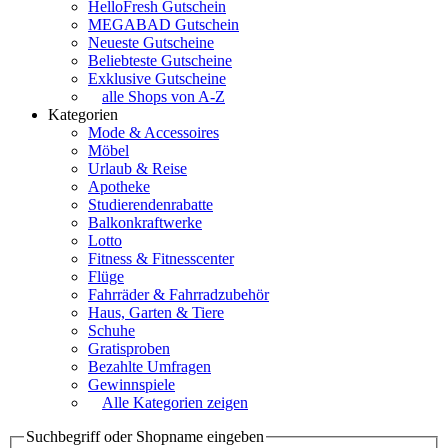
HelloFresh Gutschein
MEGABAD Gutschein
Neueste Gutscheine
Beliebteste Gutscheine
Exklusive Gutscheine
alle Shops von A-Z
Kategorien
Mode & Accessoires
Möbel
Urlaub & Reise
Apotheke
Studierendenrabatte
Balkonkraftwerke
Lotto
Fitness & Fitnesscenter
Flüge
Fahrräder & Fahrradzubehör
Haus, Garten & Tiere
Schuhe
Gratisproben
Bezahlte Umfragen
Gewinnspiele
Alle Kategorien zeigen
Suchbegriff oder Shopname eingeben