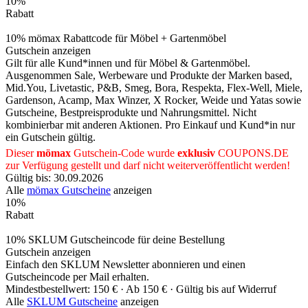
10%
Rabatt
10% mömax Rabattcode für Möbel + Gartenmöbel
Gutschein anzeigen
Gilt für alle Kund*innen und für Möbel & Gartenmöbel.
Ausgenommen Sale, Werbeware und Produkte der Marken based,
Mid.You, Livetastic, P&B, Smeg, Bora, Respekta, Flex-Well, Miele,
Gardenson, Acamp, Max Winzer, X Rocker, Weide und Yatas sowie
Gutscheine, Bestpreisprodukte und Nahrungsmittel. Nicht
kombinierbar mit anderen Aktionen. Pro Einkauf und Kund*in nur
ein Gutschein gültig.
Dieser
mömax
Gutschein-Code wurde
exklusiv
COUPONS
.DE
zur Verfügung gestellt und darf nicht weiterveröffentlicht werden!
Gültig bis: 30.09.2026
Alle
mömax Gutscheine
anzeigen
10%
Rabatt
10% SKLUM Gutscheincode für deine Bestellung
Gutschein anzeigen
Einfach den SKLUM Newsletter abonnieren und einen
Gutscheincode per Mail erhalten.
Mindestbestellwert: 150 € ·
Ab 150 € ·
Gültig bis auf Widerruf
Alle
SKLUM Gutscheine
anzeigen