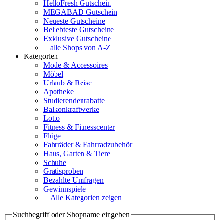
HelloFresh Gutschein
MEGABAD Gutschein
Neueste Gutscheine
Beliebteste Gutscheine
Exklusive Gutscheine
alle Shops von A-Z
Kategorien
Mode & Accessoires
Möbel
Urlaub & Reise
Apotheke
Studierendenrabatte
Balkonkraftwerke
Lotto
Fitness & Fitnesscenter
Flüge
Fahrräder & Fahrradzubehör
Haus, Garten & Tiere
Schuhe
Gratisproben
Bezahlte Umfragen
Gewinnspiele
Alle Kategorien zeigen
Suchbegriff oder Shopname eingeben