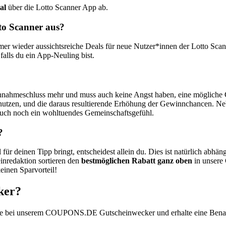
al
über die Lotto Scanner App ab.
to Scanner aus?
mer wieder aussichtsreiche Deals für neue Nutzer*innen der Lotto Sca
 falls du ein App-Neuling bist.
nnahmeschluss mehr und muss auch keine Angst haben, eine mögliche 
u nutzen, und die daraus resultierende Erhöhung der Gewinnchancen. Ne
auch noch ein wohltuendes Gemeinschaftsgefühl.
?
für deinen Tipp bringt, entscheidest allein du. Dies ist natürlich abh
inredaktion sortieren den
bestmöglichen Rabatt ganz oben
in unsere 
einen Sparvorteil!
ker?
sse bei unserem
COUPONS
.DE
Gutscheinwecker
und erhalte eine Bena