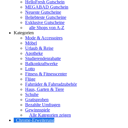
HelloFresh Gutschein
MEGABAD Gutschein
Neueste Gutscheine
Beliebteste Gutscheine
Exklusive Gutscheine
alle Shops von A-Z
Kategorien
Mode & Accessoires
Möbel
Urlaub & Reise
Apotheke
Studierendenrabatte
Balkonkraftwerke
Lotto
Fitness & Fitnesscenter
Flüge
Fahrräder & Fahrradzubehör
Haus, Garten & Tiere
Schuhe
Gratisproben
Bezahlte Umfragen
Gewinnspiele
Alle Kategorien zeigen
Chrome-Erweiterung