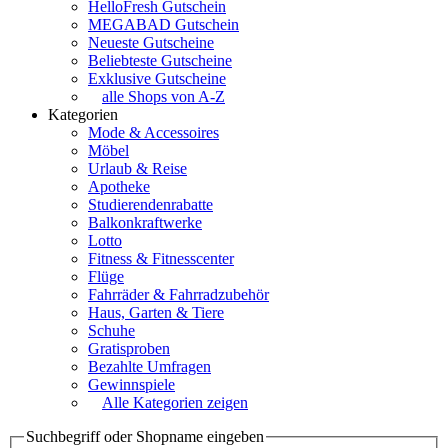
HelloFresh Gutschein
MEGABAD Gutschein
Neueste Gutscheine
Beliebteste Gutscheine
Exklusive Gutscheine
alle Shops von A-Z
Kategorien
Mode & Accessoires
Möbel
Urlaub & Reise
Apotheke
Studierendenrabatte
Balkonkraftwerke
Lotto
Fitness & Fitnesscenter
Flüge
Fahrräder & Fahrradzubehör
Haus, Garten & Tiere
Schuhe
Gratisproben
Bezahlte Umfragen
Gewinnspiele
Alle Kategorien zeigen
Suchbegriff oder Shopname eingeben