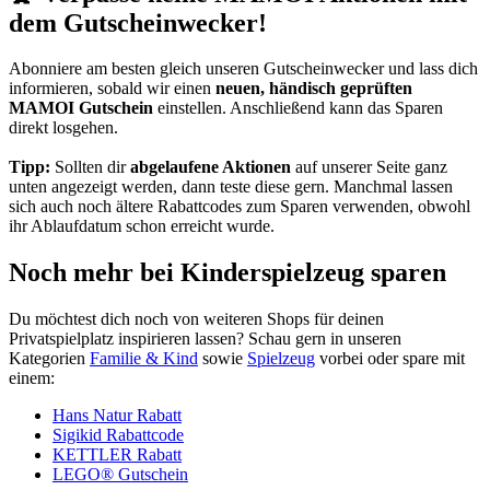
dem Gutscheinwecker!
Abonniere am besten gleich unseren
Gutscheinwecker
und lass dich
informieren, sobald wir einen
neuen, händisch geprüften
MAMOI Gutschein
einstellen. Anschließend kann das Sparen
direkt losgehen.
Tipp:
Sollten dir
abgelaufene Aktionen
auf unserer Seite ganz
unten angezeigt werden, dann teste diese gern. Manchmal lassen
sich auch noch ältere Rabattcodes zum Sparen verwenden, obwohl
ihr Ablaufdatum schon erreicht wurde.
Noch mehr bei Kinderspielzeug sparen
Du möchtest dich noch von weiteren Shops für deinen
Privatspielplatz inspirieren lassen? Schau gern in unseren
Kategorien
Familie & Kind
sowie
Spielzeug
vorbei oder spare mit
einem:
Hans Natur Rabatt
Sigikid Rabattcode
KETTLER Rabatt
LEGO® Gutschein