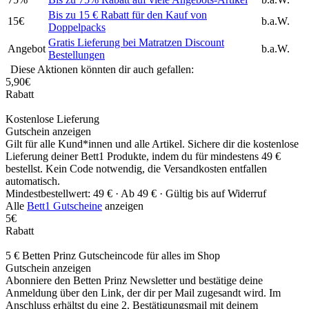
Bis zu 15 € Rabatt für den Kauf von
15€
b.a.W.
Doppelpacks
Gratis Lieferung bei Matratzen Discount
Angebot
b.a.W.
Bestellungen
Diese Aktionen könnten dir auch gefallen:
5,90€
Rabatt
Kostenlose Lieferung
Gutschein anzeigen
Gilt für alle Kund*innen und alle Artikel. Sichere dir die kostenlose
Lieferung deiner Bett1 Produkte, indem du für mindestens 49 €
bestellst. Kein Code notwendig, die Versandkosten entfallen
automatisch.
Mindestbestellwert: 49 € ·
Ab 49 € ·
Gültig bis auf Widerruf
Alle
Bett1 Gutscheine
anzeigen
5€
Rabatt
5 € Betten Prinz Gutscheincode für alles im Shop
Gutschein anzeigen
Abonniere den Betten Prinz Newsletter und bestätige deine
Anmeldung über den Link, der dir per Mail zugesandt wird. Im
Anschluss erhältst du eine 2. Bestätigungsmail mit deinem