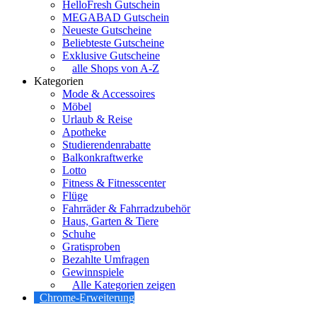
HelloFresh Gutschein
MEGABAD Gutschein
Neueste Gutscheine
Beliebteste Gutscheine
Exklusive Gutscheine
alle Shops von A-Z
Kategorien
Mode & Accessoires
Möbel
Urlaub & Reise
Apotheke
Studierendenrabatte
Balkonkraftwerke
Lotto
Fitness & Fitnesscenter
Flüge
Fahrräder & Fahrradzubehör
Haus, Garten & Tiere
Schuhe
Gratisproben
Bezahlte Umfragen
Gewinnspiele
Alle Kategorien zeigen
Chrome-Erweiterung