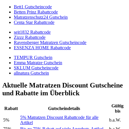
Bett1 Gutscheincode
Betten Prinz Rabattcode
Matratzenschutz24 Gutschein
Centa Star Rabattcode
seit1832 Rabattcode
Zizzz Rabattcode
Ravensberger Matratzen Gutscheincode
ESSENZA HOME Rabattcode
TEMPUR Gutschein
Emma Matratze Gutschein
SKLUM Gutscheincode
allnatura Gutschein
Aktuelle Matratzen Discount Gutscheine
und Rabatte im Überblick
Gültig
Rabatt
Gutscheindetails
bis
5% Matratzen Discount Rabattcode für alle
5%
b.a.W.
Artikel
75%
Bis zu 75% Rabatt auf viele Angebots-Artikel
b.a.W.