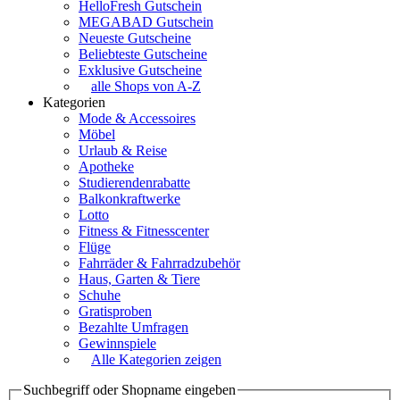
HelloFresh Gutschein
MEGABAD Gutschein
Neueste Gutscheine
Beliebteste Gutscheine
Exklusive Gutscheine
alle Shops von A-Z
Kategorien
Mode & Accessoires
Möbel
Urlaub & Reise
Apotheke
Studierendenrabatte
Balkonkraftwerke
Lotto
Fitness & Fitnesscenter
Flüge
Fahrräder & Fahrradzubehör
Haus, Garten & Tiere
Schuhe
Gratisproben
Bezahlte Umfragen
Gewinnspiele
Alle Kategorien zeigen
Suchbegriff oder Shopname eingeben