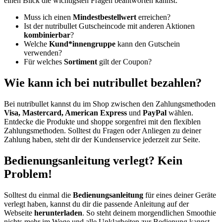
einen Blick die wichtigsten Fragen beantworten kannst:
Muss ich einen
Mindestbestellwert
erreichen?
Ist der nutribullet Gutscheincode mit anderen Aktionen
kombinierbar
?
Welche
Kund*innengruppe
kann den Gutschein
verwenden?
Für welches
Sortiment
gilt der Coupon?
Wie kann ich bei nutribullet bezahlen?
Bei nutribullet kannst du im Shop zwischen den Zahlungsmethoden
Visa, Mastercard, American Express
und
PayPal
wählen.
Entdecke die Produkte und shoppe sorgenfrei mit den flexiblen
Zahlungsmethoden. Solltest du Fragen oder Anliegen zu deiner
Zahlung haben, steht dir der Kundenservice jederzeit zur Seite.
Bedienungsanleitung verlegt? Kein
Problem!
Solltest du einmal die
Bedienungsanleitung
für eines deiner Geräte
verlegt haben, kannst du dir die passende Anleitung auf der
Webseite
herunterladen
. So steht deinem morgendlichen Smoothie
nichts mehr im Wege und alle Unklarheiten zur Bedienung kannst