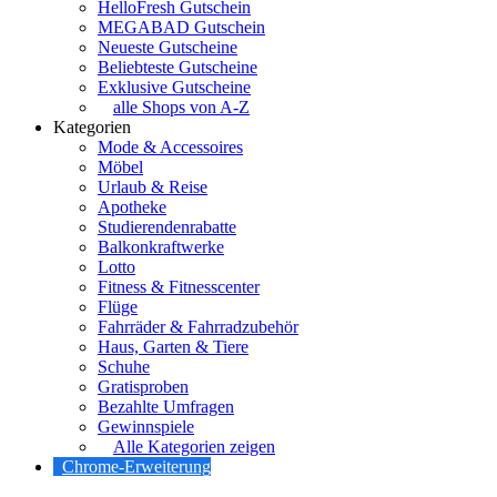
HelloFresh Gutschein
MEGABAD Gutschein
Neueste Gutscheine
Beliebteste Gutscheine
Exklusive Gutscheine
alle Shops von A-Z
Kategorien
Mode & Accessoires
Möbel
Urlaub & Reise
Apotheke
Studierendenrabatte
Balkonkraftwerke
Lotto
Fitness & Fitnesscenter
Flüge
Fahrräder & Fahrradzubehör
Haus, Garten & Tiere
Schuhe
Gratisproben
Bezahlte Umfragen
Gewinnspiele
Alle Kategorien zeigen
Chrome-Erweiterung