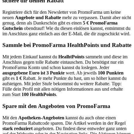
sichere dir deinen Rabatt
Registriere dich für den Newsletter von PromoFarma um keine
neuen
Angebote und Rabatte
mehr zu verpassen. Damit aber nicht
genug, denn als Dankeschön gibt es einen
5 € PromoFarma
Gutschein
obendrauf! Wie du diesen einlösen kannst, entnimmst du
im Anschluss ganz einfach aus der E-Mail, die dir zugeschickt wird.
Sammle bei PromoFarma HealthPoints und Rabatte
Mit jedem Einkauf kannst du
HealhtPoints
sammeln und diese im
Anschluss gegen tolle Rabatte eintauschen. Du benötigst nur ein
PromoFarma Konto und schon kannst du loslegen. Jeder
ausgegebene Euro ist 3 Punkte
wert. Ab jeweils
100 Punkten
gibt es
1 €
Rabatt. Je mehr Punkte du hast, um so höher kannst du
aufsteigen. Mit jeder Stufe bekommst du weitere Rabatte. Tipp:
Fülle dein Profil mit allen nötigen Informationen aus und erhalte
zum Start
100 HealthPoints
.
Spare mit den Angeboten von PromoFarma
Mit den
Apotheken-Angeboten
kannst du auch ohne einen
PromoFarma Rabattcode sparen. Die Artikel werden in der Regel
stark reduziert
angeboten. Du findest diese entweder ganz unten
auf der Webseite oder in der Navigation links. Die Aktionen können