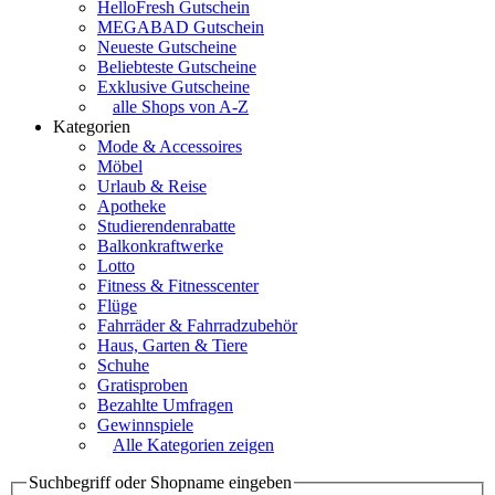
HelloFresh Gutschein
MEGABAD Gutschein
Neueste Gutscheine
Beliebteste Gutscheine
Exklusive Gutscheine
alle Shops von A-Z
Kategorien
Mode & Accessoires
Möbel
Urlaub & Reise
Apotheke
Studierendenrabatte
Balkonkraftwerke
Lotto
Fitness & Fitnesscenter
Flüge
Fahrräder & Fahrradzubehör
Haus, Garten & Tiere
Schuhe
Gratisproben
Bezahlte Umfragen
Gewinnspiele
Alle Kategorien zeigen
Suchbegriff oder Shopname eingeben