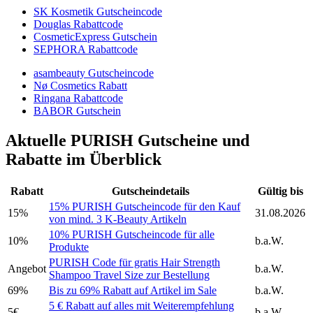
SK Kosmetik Gutscheincode
Douglas Rabattcode
CosmeticExpress Gutschein
SEPHORA Rabattcode
asambeauty Gutscheincode
Nø Cosmetics Rabatt
Ringana Rabattcode
BABOR Gutschein
Aktuelle PURISH Gutscheine und
Rabatte im Überblick
Rabatt
Gutscheindetails
Gültig bis
15% PURISH Gutscheincode für den Kauf
15%
31.08.2026
von mind. 3 K-Beauty Artikeln
10% PURISH Gutscheincode für alle
10%
b.a.W.
Produkte
PURISH Code für gratis Hair Strength
Angebot
b.a.W.
Shampoo Travel Size zur Bestellung
69%
Bis zu 69% Rabatt auf Artikel im Sale
b.a.W.
5 € Rabatt auf alles mit Weiterempfehlung
5€
b.a.W.