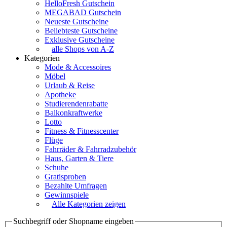
HelloFresh Gutschein
MEGABAD Gutschein
Neueste Gutscheine
Beliebteste Gutscheine
Exklusive Gutscheine
alle Shops von A-Z
Kategorien
Mode & Accessoires
Möbel
Urlaub & Reise
Apotheke
Studierendenrabatte
Balkonkraftwerke
Lotto
Fitness & Fitnesscenter
Flüge
Fahrräder & Fahrradzubehör
Haus, Garten & Tiere
Schuhe
Gratisproben
Bezahlte Umfragen
Gewinnspiele
Alle Kategorien zeigen
Suchbegriff oder Shopname eingeben