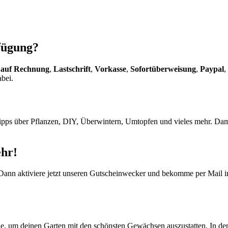
fügung?
 auf Rechnung
,
Lastschrift
,
Vorkasse
,
Sofortüberweisung
,
Paypal
,
bei.
pps über Pflanzen, DIY, Überwintern, Umtopfen und vieles mehr. Damit
ehr!
ann aktiviere jetzt unseren
Gutscheinwecker
und bekomme per Mail imm
ine, um deinen Garten mit den schönsten Gewächsen auszustatten. In d