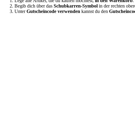
Lege alle Artikel, die du kaufen möchtest,
in den Warenkorb
.
Begib dich über das
Schubkarren-Symbol
in der rechten obe
Unter
Gutscheincode verwenden
kannst du den
Gutscheinco