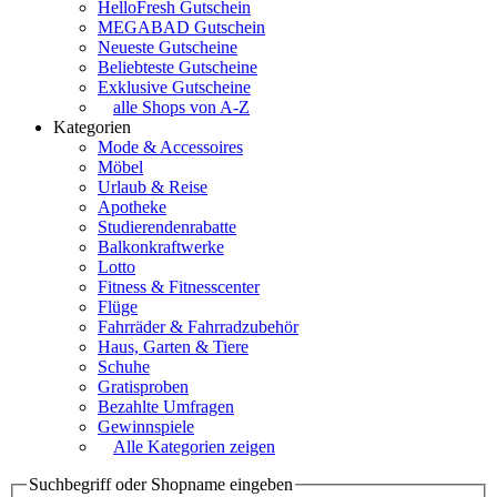
HelloFresh Gutschein
MEGABAD Gutschein
Neueste Gutscheine
Beliebteste Gutscheine
Exklusive Gutscheine
alle Shops von A-Z
Kategorien
Mode & Accessoires
Möbel
Urlaub & Reise
Apotheke
Studierendenrabatte
Balkonkraftwerke
Lotto
Fitness & Fitnesscenter
Flüge
Fahrräder & Fahrradzubehör
Haus, Garten & Tiere
Schuhe
Gratisproben
Bezahlte Umfragen
Gewinnspiele
Alle Kategorien zeigen
Suchbegriff oder Shopname eingeben