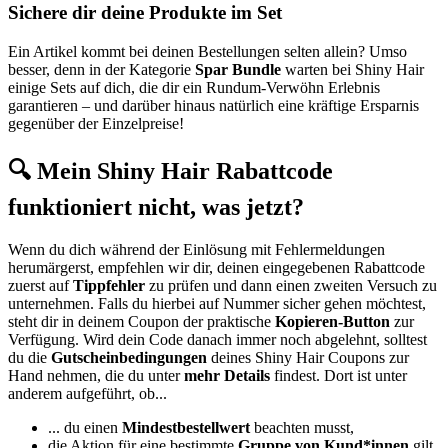
Sichere dir deine Produkte im Set
Ein Artikel kommt bei deinen Bestellungen selten allein? Umso
besser, denn in der Kategorie
Spar Bundle
warten bei Shiny Hair
einige Sets auf dich, die dir ein Rundum-Verwöhn Erlebnis
garantieren – und darüber hinaus natürlich eine kräftige Ersparnis
gegenüber der Einzelpreise!
🔍 Mein Shiny Hair Rabattcode
funktioniert nicht, was jetzt?
Wenn du dich während der Einlösung mit Fehlermeldungen
herumärgerst, empfehlen wir dir, deinen eingegebenen Rabattcode
zuerst auf
Tippfehler
zu prüfen und dann einen zweiten Versuch zu
unternehmen. Falls du hierbei auf Nummer sicher gehen möchtest,
steht dir in deinem Coupon der praktische
Kopieren-Button
zur
Verfügung. Wird dein Code danach immer noch abgelehnt, solltest
du die
Gutscheinbedingungen
deines Shiny Hair Coupons zur
Hand nehmen, die du unter
mehr Details
findest. Dort ist unter
anderem aufgeführt, ob...
... du einen
Mindestbestellwert
beachten musst,
die Aktion für eine bestimmte
Gruppe von Kund*innen
gilt,