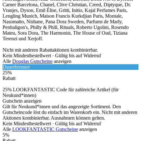
Carner Barcelona, Chanel, Clive Christian, Creed, Diptyque, Dr.
Vranjes, Dyson, Emil Élise, Gritti, Initio, Kajal Perfumes Paris,
Lengling Munich, Maison Francis Kurkdjian Paris, Montale,
Nasomatto, Nishane, Pana Dora Sweden, Parfums de Marly,
Penhaligon's, Philly & Phill, Rituals, Roberto Ugolini, Rosendo
Mateu, Sora Dora, The Harmonist, The House of Oud, Tiziana
Terenzi und Xerjoff.
Nicht mit anderen Rabattaktionen kombinierbar.
Kein Mindestbestellwert ·
Gültig bis auf Widerruf
Alle
Douglas Gutscheine
anzeigen
Dauerbrenner
25%
Rabatt
25% LOOKFANTASTIC Code für zahlreiche Artikel (für
Neukund*innen)
Gutschein anzeigen
Gilt für Neukund*innen und das angezeigte Sortiment. Den
Gutscheincode löst du einfach im Warenkorb ein. Nicht mit anderen
Aktionen kombinierbar. Ausnahmen können gelten.
Kein Mindestbestellwert ·
Gültig bis auf Widerruf
Alle
LOOKFANTASTIC Gutscheine
anzeigen
5%
Rabatt