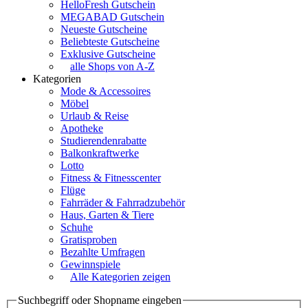
HelloFresh Gutschein
MEGABAD Gutschein
Neueste Gutscheine
Beliebteste Gutscheine
Exklusive Gutscheine
alle Shops von A-Z
Kategorien
Mode & Accessoires
Möbel
Urlaub & Reise
Apotheke
Studierendenrabatte
Balkonkraftwerke
Lotto
Fitness & Fitnesscenter
Flüge
Fahrräder & Fahrradzubehör
Haus, Garten & Tiere
Schuhe
Gratisproben
Bezahlte Umfragen
Gewinnspiele
Alle Kategorien zeigen
Suchbegriff oder Shopname eingeben