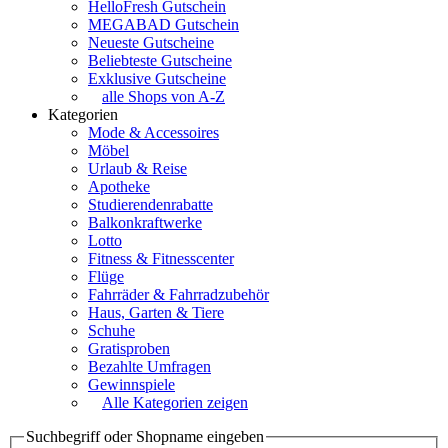
HelloFresh Gutschein
MEGABAD Gutschein
Neueste Gutscheine
Beliebteste Gutscheine
Exklusive Gutscheine
alle Shops von A-Z
Kategorien
Mode & Accessoires
Möbel
Urlaub & Reise
Apotheke
Studierendenrabatte
Balkonkraftwerke
Lotto
Fitness & Fitnesscenter
Flüge
Fahrräder & Fahrradzubehör
Haus, Garten & Tiere
Schuhe
Gratisproben
Bezahlte Umfragen
Gewinnspiele
Alle Kategorien zeigen
Suchbegriff oder Shopname eingeben