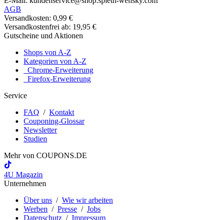
E-Mail: kundenservice@shop.spieth-wensky.com
AGB
Versandkosten: 0,99 €
Versandkostenfrei ab: 19,95 €
Gutscheine und Aktionen
Shops von A-Z
Kategorien von A-Z
Chrome-Erweiterung
Firefox-Erweiterung
Service
FAQ
/
Kontakt
Couponing-Glossar
Newsletter
Studien
Mehr von
COUPONS
.DE
4U Magazin
Unternehmen
Über uns
/
Wie wir arbeiten
Werben
/
Presse
/
Jobs
Datenschutz
/
Impressum