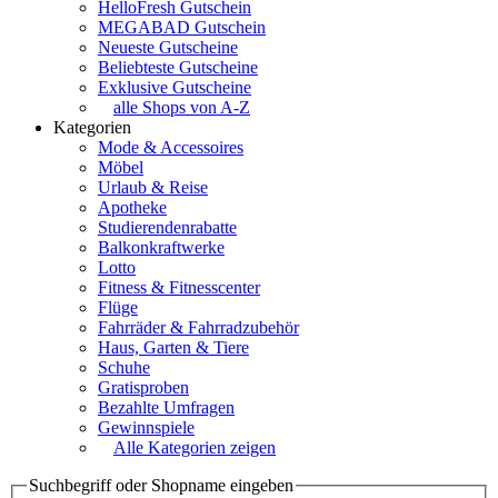
HelloFresh Gutschein
MEGABAD Gutschein
Neueste Gutscheine
Beliebteste Gutscheine
Exklusive Gutscheine
alle Shops von A-Z
Kategorien
Mode & Accessoires
Möbel
Urlaub & Reise
Apotheke
Studierendenrabatte
Balkonkraftwerke
Lotto
Fitness & Fitnesscenter
Flüge
Fahrräder & Fahrradzubehör
Haus, Garten & Tiere
Schuhe
Gratisproben
Bezahlte Umfragen
Gewinnspiele
Alle Kategorien zeigen
Suchbegriff oder Shopname eingeben