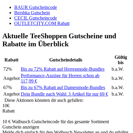
BAUR Gutscheincode
Bershka Gutschein
CECIL Gutscheincode
OUTLETCITY.COM Rabatt
Aktuelle TeeShoppen Gutscheine und
Rabatte im Überblick
Gültig
Rabatt
Gutscheindetails
bis
72%
Bis zu 72% Rabatt auf Herrenmode-Bundles
b.a.W.
Performance-Anzüge für Herren schon ab
Angebot
b.a.W.
117,99 €
67%
Bis zu 67% Rabatt auf Damenmode-Bundles
b.a.W.
Angebot
Dein Bundle nach Wahl: 3 Artikel für nur 69 €
b.a.W.
Diese Aktionen könnten dir auch gefallen:
10€
Rabatt
10 € Walbusch Gutscheincode für das gesamte Sortiment
Gutschein anzeigen
Melde dich einfach für den Walbusch Newsletter an und du erhältst