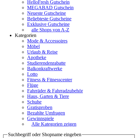
HelloFresh Gutschein
MEGABAD Gutschein
Neueste Gutscheine
Beliebteste Gutscheine
Exklusive Gutscheine
alle Shops von A-Z
Kategorien
Mode & Accessoires
Möbel
Urlaub & Reise
Apotheke
Studierendenrabatte
Balkonkraftwerke
Lotto
Fitness & Fitnesscenter
Flüge
Fahrräder & Fahrradzubehör
Haus, Garten & Tiere
Schuhe
Gratisproben
Bezahlte Umfragen
Gewinnspiele
Alle Kategorien zeigen
Suchbegriff oder Shopname eingeben