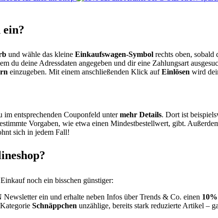
 ein?
rb
und wähle das kleine
Einkaufswagen-Symbol
rechts oben, sobald 
dem du deine Adressdaten angegeben und dir eine Zahlungsart ausgesucht 
ern
einzugeben. Mit einem anschließenden Klick auf
Einlösen
wird dei
du im entsprechenden Couponfeld unter
mehr Details
. Dort ist beispie
estimmte Vorgaben, wie etwa einen Mindestbestellwert, gibt. Außerdem
ohnt sich in jedem Fall!
lineshop?
Einkauf noch ein bisschen günstiger:
Newsletter ein und erhalte neben Infos über Trends & Co. einen
10% 
 Kategorie
Schnäppchen
unzählige, bereits stark reduzierte Artikel – 