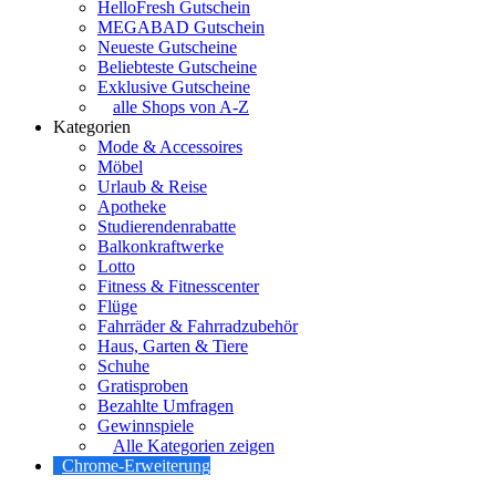
HelloFresh Gutschein
MEGABAD Gutschein
Neueste Gutscheine
Beliebteste Gutscheine
Exklusive Gutscheine
alle Shops von A-Z
Kategorien
Mode & Accessoires
Möbel
Urlaub & Reise
Apotheke
Studierendenrabatte
Balkonkraftwerke
Lotto
Fitness & Fitnesscenter
Flüge
Fahrräder & Fahrradzubehör
Haus, Garten & Tiere
Schuhe
Gratisproben
Bezahlte Umfragen
Gewinnspiele
Alle Kategorien zeigen
Chrome-Erweiterung