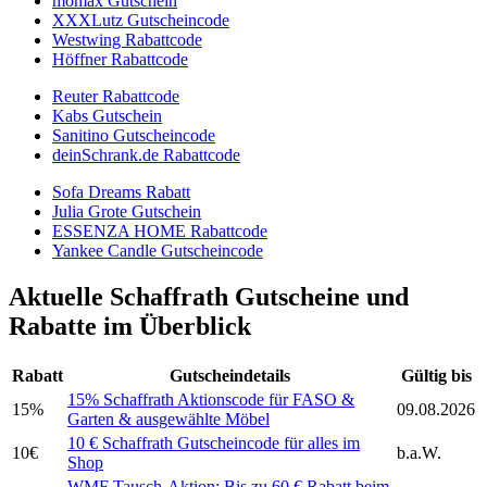
mömax Gutschein
XXXLutz Gutscheincode
Westwing Rabattcode
Höffner Rabattcode
Reuter Rabattcode
Kabs Gutschein
Sanitino Gutscheincode
deinSchrank.de Rabattcode
Sofa Dreams Rabatt
Julia Grote Gutschein
ESSENZA HOME Rabattcode
Yankee Candle Gutscheincode
Aktuelle Schaffrath Gutscheine und
Rabatte im Überblick
Rabatt
Gutscheindetails
Gültig bis
15% Schaffrath Aktionscode für FASO &
15%
09.08.2026
Garten & ausgewählte Möbel
10 € Schaffrath Gutscheincode für alles im
10€
b.a.W.
Shop
WMF Tausch-Aktion: Bis zu 60 € Rabatt beim