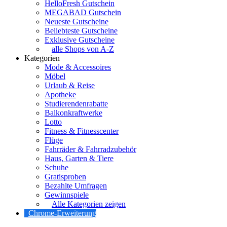
HelloFresh Gutschein
MEGABAD Gutschein
Neueste Gutscheine
Beliebteste Gutscheine
Exklusive Gutscheine
alle Shops von A-Z
Kategorien
Mode & Accessoires
Möbel
Urlaub & Reise
Apotheke
Studierendenrabatte
Balkonkraftwerke
Lotto
Fitness & Fitnesscenter
Flüge
Fahrräder & Fahrradzubehör
Haus, Garten & Tiere
Schuhe
Gratisproben
Bezahlte Umfragen
Gewinnspiele
Alle Kategorien zeigen
Chrome-Erweiterung