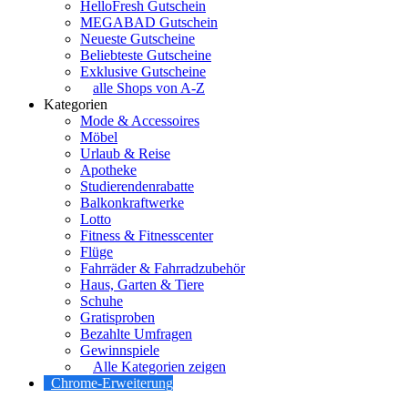
HelloFresh Gutschein
MEGABAD Gutschein
Neueste Gutscheine
Beliebteste Gutscheine
Exklusive Gutscheine
alle Shops von A-Z
Kategorien
Mode & Accessoires
Möbel
Urlaub & Reise
Apotheke
Studierendenrabatte
Balkonkraftwerke
Lotto
Fitness & Fitnesscenter
Flüge
Fahrräder & Fahrradzubehör
Haus, Garten & Tiere
Schuhe
Gratisproben
Bezahlte Umfragen
Gewinnspiele
Alle Kategorien zeigen
Chrome-Erweiterung