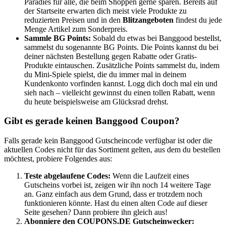
Paradies für alle, die beim Shoppen gerne sparen. Bereits auf
der Startseite erwarten dich meist viele Produkte zu
reduzierten Preisen und in den
Blitzangeboten
findest du jede
Menge Artikel zum Sonderpreis.
Sammle BG Points:
Sobald du etwas bei Banggood bestellst,
sammelst du sogenannte BG Points. Die Points kannst du bei
deiner nächsten Bestellung gegen Rabatte oder Gratis-
Produkte eintauschen. Zusätzliche Points sammelst du, indem
du Mini-Spiele spielst, die du immer mal in deinem
Kundenkonto vorfinden kannst. Logg dich doch mal ein und
sieh nach – vielleicht gewinnst du einen tollen Rabatt, wenn
du heute beispielsweise am Glücksrad drehst.
Gibt es gerade keinen Banggood Coupon?
Falls gerade kein Banggood Gutscheincode verfügbar ist oder die
aktuellen Codes nicht für das Sortiment gelten, aus dem du bestellen
möchtest, probiere Folgendes aus:
Teste abgelaufene Codes:
Wenn die Laufzeit eines
Gutscheins vorbei ist, zeigen wir ihn noch 14 weitere Tage
an. Ganz einfach aus dem Grund, dass er trotzdem noch
funktionieren könnte. Hast du einen alten Code auf dieser
Seite gesehen? Dann probiere ihn gleich aus!
Abonniere den
COUPONS
.DE
Gutscheinwecker
: