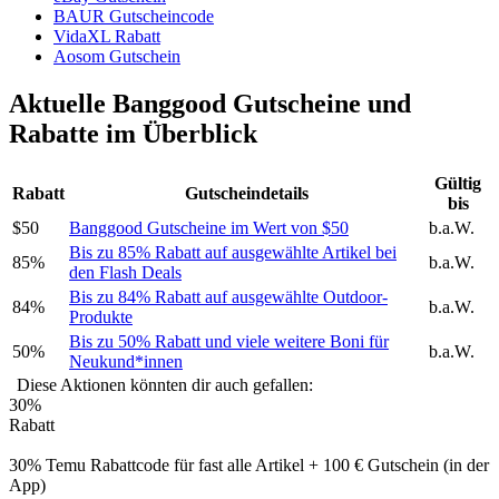
BAUR Gutscheincode
VidaXL Rabatt
Aosom Gutschein
Aktuelle Banggood Gutscheine und
Rabatte im Überblick
Gültig
Rabatt
Gutscheindetails
bis
$50
Banggood Gutscheine im Wert von $50
b.a.W.
Bis zu 85% Rabatt auf ausgewählte Artikel bei
85%
b.a.W.
den Flash Deals
Bis zu 84% Rabatt auf ausgewählte Outdoor-
84%
b.a.W.
Produkte
Bis zu 50% Rabatt und viele weitere Boni für
50%
b.a.W.
Neukund*innen
Diese Aktionen könnten dir auch gefallen:
30%
Rabatt
30% Temu Rabattcode für fast alle Artikel + 100 € Gutschein (in der
App)