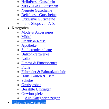
HelloFresh Gutschein
MEGABAD Gutschein
Neueste Gutscheine
Beliebteste Gutscheine
Exklusive Gutscheine
alle Shops von A-Z
Kategorien
Mode & Accessoires
Möbel
Urlaub & Reise
Apotheke
Studierendenrabatte
Balkonkraftwerke
Lotto
Fitness & Fitnesscenter
Flüge
Fahrräder & Fahrradzubehör
Haus, Garten & Tiere
Schuhe
Gratisproben
Bezahlte Umfragen
Gewinnspiele
Alle Kategorien zeigen
Chrome-Erweiterung