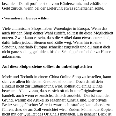
bezahlen. Damit profitierst du vom Käuferschutz und erhältst dein
Geld zurück, wenn bei der Lieferung etwas schiefgehen sollte.
• Versendeort in Europa wählen
Viele chinesische Shops haben Warenlager in Europa. Wenn das
auch für den Shop deiner Wahl zutrifft, solltest du diese Möglichkeit
nutzen. Zwar kann es sein, dass die Artikel dann etwas teurer sind,
dafür fallen jedoch Steuern und Zölle weg. Weiterhin ist eine
Sendung innerhalb Europas schneller zugestellt und du musst dich
nicht ganz so lang gedulden, bis die Schnäppchen bei dir zu Hause
ankommen.
Auf diese Stolpersteine solltest du unbedingt achten
Mode und Technik in einem China Online Shop zu bestellen, kann
sich vor allem für deinen Geldbeutel lohnen. Doch damit dein
Einkauf nicht zur Enttäuschung wird, solltest du einige Dinge
beachten. Allen voran, dass es sich oft nicht um Originalware
handelt, auch wenn es zunächst danach aussieht.
Das ist auch der
Grund, warum die Artikel so sagenhaft günstig sind. Der private
Besitz von gefälschter Ware ist zwar nicht strafbar, kann aber dazu
führen, dass sie am Zoll vernichtet wird. Zudem können die Kopien
nicht mit der Qualität des Originals mithalten. Ein genauer Blick ist