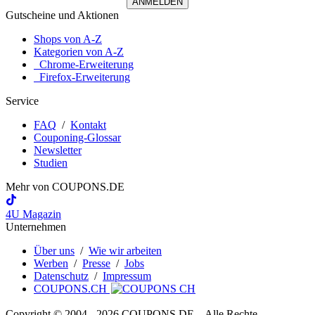
ANMELDEN
Gutscheine und Aktionen
Shops von A-Z
Kategorien von A-Z
Chrome-Erweiterung
Firefox-Erweiterung
Service
FAQ
/
Kontakt
Couponing-Glossar
Newsletter
Studien
Mehr von
COUPONS
.DE
4U Magazin
Unternehmen
Über uns
/
Wie wir arbeiten
Werben
/
Presse
/
Jobs
Datenschutz
/
Impressum
COUPONS.CH
Copyright © 2004 ‐ 2026
COUPONS
.DE
– Alle Rechte