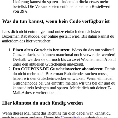
Lieferung kannst du sparen – indem du direkt etwas mehr
bestellst. Die Versandkosten entfallen ab einem Bestellwert
von 39 €.
Was du tun kannst, wenn kein Code verfügbar ist
Lass dich nicht entmutigen und nutze einfach den nächsten
Boxerman Rabattcode, der online gestellt wird. Bis dahin kannst du
außerdem das hier versuchen:
Einen alten Gutschein benutzen:
Wieso du das tun solltest?
Ganz einfach, sie können manchmal noch verwendet werden!
Deshalb werden sie dir noch bis zu zwei Wochen nach Ablauf
unter den aktuellen Gutscheinen angezeigt.
Den
COUPONS
.DE
Gutscheinwecker
abonnieren:
Damit
du nicht mehr nach Boxerman Rabattcodes suchen musst,
haben wir den
Gutscheinwecker
entwickelt. Wenn ein neuer
Gutscheincode bei uns eintrifft, melden wir uns bei dir und du
kannst direkt loslegen und sparen. Melde dich mit deiner E-
Mail-Adresse weiter oben an.
Hier könntest du auch fündig werden
Wenn dieses Mal nicht das Richtige für dich dabei war, kannst du
auch in unseren anderen Shops für
Unterwäsche
vorbeischauen.