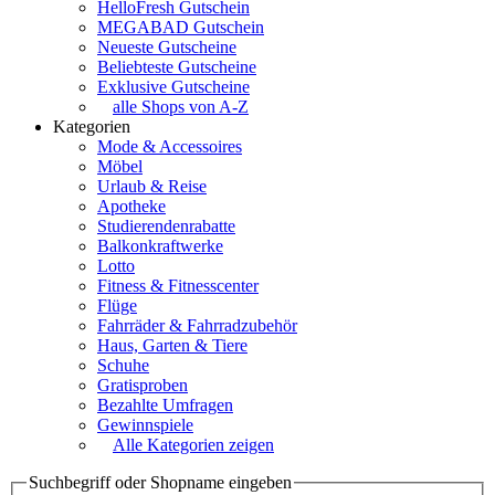
HelloFresh Gutschein
MEGABAD Gutschein
Neueste Gutscheine
Beliebteste Gutscheine
Exklusive Gutscheine
alle Shops von A-Z
Kategorien
Mode & Accessoires
Möbel
Urlaub & Reise
Apotheke
Studierendenrabatte
Balkonkraftwerke
Lotto
Fitness & Fitnesscenter
Flüge
Fahrräder & Fahrradzubehör
Haus, Garten & Tiere
Schuhe
Gratisproben
Bezahlte Umfragen
Gewinnspiele
Alle Kategorien zeigen
Suchbegriff oder Shopname eingeben