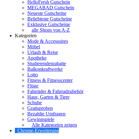
HelloFresh Gutschein
MEGABAD Gutschein
Neueste Gutscheine
Beliebteste Gutscheine
Exklusive Gutscheine
alle Shops von A-Z
Kategorien
Mode & Accessoires
Möbel
Urlaub & Reise
Apotheke
Studierendenrabatte
Balkonkraftwerke
Lotto
Fitness & Fitnesscenter
Flüge
Fahrräder & Fahrradzubehör
Haus, Garten & Tiere
Schuhe
Gratisproben
Bezahlte Umfragen
Gewinnspiele
Alle Kategorien zeigen
Chrome-Erweiterung