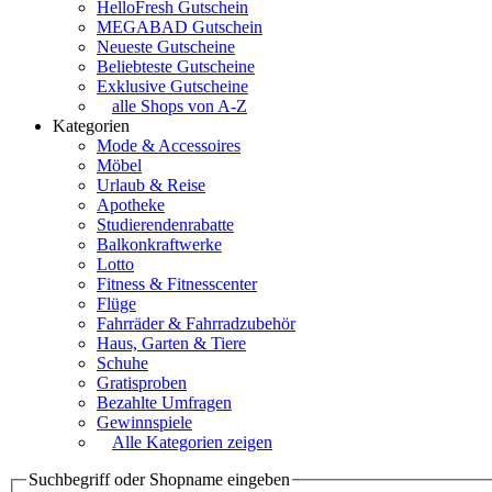
HelloFresh Gutschein
MEGABAD Gutschein
Neueste Gutscheine
Beliebteste Gutscheine
Exklusive Gutscheine
alle Shops von A-Z
Kategorien
Mode & Accessoires
Möbel
Urlaub & Reise
Apotheke
Studierendenrabatte
Balkonkraftwerke
Lotto
Fitness & Fitnesscenter
Flüge
Fahrräder & Fahrradzubehör
Haus, Garten & Tiere
Schuhe
Gratisproben
Bezahlte Umfragen
Gewinnspiele
Alle Kategorien zeigen
Suchbegriff oder Shopname eingeben