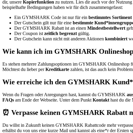
dir, unsere
Kopierfunktion
zu nutzen. Lies dir auch vor der Nutzun
beispielhafte Bedingungen haben wir für dich zusammengefasst:
Ein GYMSHARK Code ist nur für ein
bestimmtes Sortiment
Der Gutschein gilt nur für eine
bestimmte Kund*innengrupp
Der GYMSHARK Rabatt ist an einen
Mindestbestellwert
geb
Der Coupon ist
zeitlich begrenzt
gültig.
Der Gutschein kann nicht mit anderen Aktionen
kombiniert
we
Wie kann ich im GYMSHARK Onlineshop
Es stehen mehrere Zahlungsoptionen im GYMSHARK Onlineshop für d
Möchtest du lieber per
Kreditkarte
zahlen, ist das auch kein Problem
Wie erreiche ich den GYMSHARK Kund*i
Wenn du Fragen oder Anregungen hast, kannst du GYMSHARK
aus
FAQs
am Ende der Webseite. Unter dem Punkt
Kontakt
hast du die 
⏰ Verpasse keinen GYMSHARK Rabatt 
Du willst in Zukunft keinen GYMSHARK Rabattcode mehr verpassen
erhältst du von uns eine kurze Mail und kannst als eine*r der Ersten s