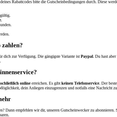
g deines Rabattcodes bitte die Gutscheinbedingungen durch. Diese wer
gültig.
e
.
unden.
rden.
 zahlen?
ich zur Verfügung. Die gängigste Variante ist
Paypal
. Du hast aber
.
nnenservice?
schließlich online
erreichen. Es gibt
keinen Telefonservice
. Der bes
Möglichkeit, dein Anliegen einzugrenzen und notfalls eine Nachricht z
mehr
? Dann empfehlen wir dir, unseren
Gutscheinwecker
zu abonnieren.
paren.