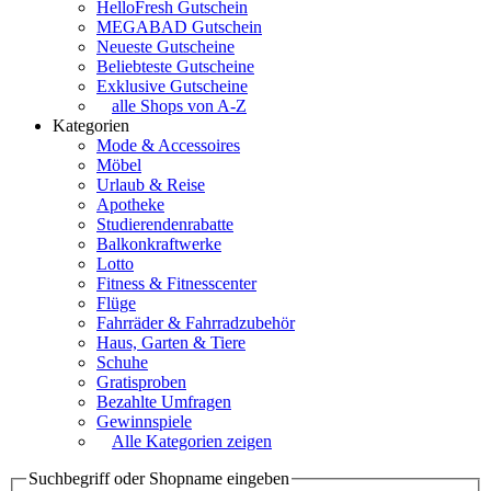
HelloFresh Gutschein
MEGABAD Gutschein
Neueste Gutscheine
Beliebteste Gutscheine
Exklusive Gutscheine
alle Shops von A-Z
Kategorien
Mode & Accessoires
Möbel
Urlaub & Reise
Apotheke
Studierendenrabatte
Balkonkraftwerke
Lotto
Fitness & Fitnesscenter
Flüge
Fahrräder & Fahrradzubehör
Haus, Garten & Tiere
Schuhe
Gratisproben
Bezahlte Umfragen
Gewinnspiele
Alle Kategorien zeigen
Suchbegriff oder Shopname eingeben