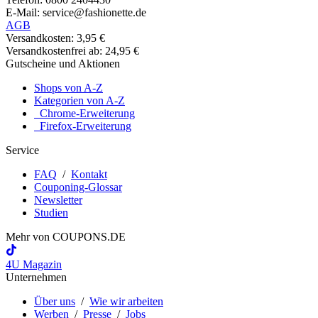
E-Mail: service@fashionette.de
AGB
Versandkosten: 3,95 €
Versandkostenfrei ab: 24,95 €
Gutscheine und Aktionen
Shops von A-Z
Kategorien von A-Z
Chrome-Erweiterung
Firefox-Erweiterung
Service
FAQ
/
Kontakt
Couponing-Glossar
Newsletter
Studien
Mehr von
COUPONS
.DE
4U Magazin
Unternehmen
Über uns
/
Wie wir arbeiten
Werben
/
Presse
/
Jobs