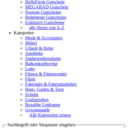
HelloFresh Gutschein
MEGABAD Gutschein
Neueste Gutscheine
Beliebteste Gutscheine
Exklusive Gutscheine
alle Shops von A-Z
Kategorien
Mode & Accessoires
Möbel
Urlaub & Reise
Apotheke
Studierendenrabatte
Balkonkraftwerke
Lotto
Fitness & Fitnesscenter
Flüge
Fahrräder & Fahrradzubehör
Haus, Garten & Tiere
Schuhe
Gratisproben
Bezahlte Umfragen
Gewinnspiele
Alle Kategorien zeigen
Suchbegriff oder Shopname eingeben