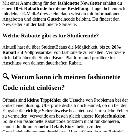
Mit einer Anmeldung für den
fashionette Newsletter
erhältst du
einen
10% Rabattcode für deine Bestellung
! Trage dich einfach
mit deiner E-Mail-Adresse ein, dann wirst du mit Informationen,
Angeboten und deinem Gutscheincode belohnt. Du findest den
Newsletter auf der fashionette Startseite.
Welche Rabatte gibt es für Studierende?
Aktuell hast du über StudentBeans die Möglichkeit, bis zu
20%
Rabatt
auf Vollpreisartikel von fashionette zu erhalten. Verifiziere
dich dafür über die StudentBeans Plattform und profitiere im
Anschluss von deinem dauerhaften Rabatt.
🔍 Warum kann ich meinen fashionette
Code nicht einlösen?
Oftmals sind
kleine Tippfehler
die Ursache von Problemen bei der
Gutscheineinlösung. Überprüfe deshalb noch einmal, ob du bei der
Eingabe die
richtige Schreibweise
beachtet hast. Um solche Fehler
zu vermeiden, verwende am besten gleich unsere
Kopierfunktion
.
Sollte dein fashionette Rabattcode trotzdem nicht funktionieren,
kannst du dir unter
mehr Details
Einzelheiten zu den
Gutscheinbedingungen durchlesen. Hier erfährst du zum Beispiel,