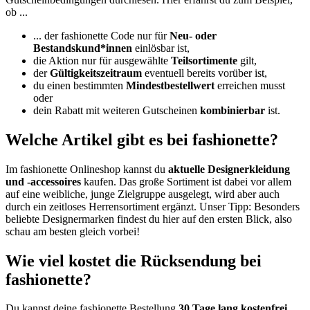
ob ...
... der fashionette Code nur für
Neu- oder
Bestandskund*innen
einlösbar ist,
die Aktion nur für ausgewählte
Teilsortimente
gilt,
der
Gültigkeitszeitraum
eventuell bereits vorüber ist,
du einen bestimmten
Mindestbestellwert
erreichen musst
oder
dein Rabatt mit weiteren Gutscheinen
kombinierbar
ist.
Welche Artikel gibt es bei fashionette?
Im fashionette Onlineshop kannst du
aktuelle Designerkleidung
und -accessoires
kaufen. Das große Sortiment ist dabei vor allem
auf eine weibliche, junge Zielgruppe ausgelegt, wird aber auch
durch ein zeitloses Herrensortiment ergänzt. Unser Tipp: Besonders
beliebte Designermarken findest du hier auf den ersten Blick, also
schau am besten gleich vorbei!
Wie viel kostet die Rücksendung bei
fashionette?
Du kannst deine fashionette Bestellung
30 Tage lang kostenfrei