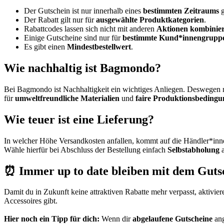
Der Gutschein ist nur innerhalb eines
bestimmten Zeitraums
g
Der Rabatt gilt nur für
ausgewählte Produktkategorien
.
Rabattcodes lassen sich nicht mit anderen
Aktionen kombinie
Einige Gutscheine sind nur für
bestimmte Kund*innengrupp
Es gibt einen
Mindestbestellwert
.
Wie nachhaltig ist Bagmondo?
Bei Bagmondo ist Nachhaltigkeit ein wichtiges Anliegen. Deswegen 
für
umweltfreundliche Materialien
und
faire Produktionsbeding
Wie teuer ist eine Lieferung?
In welcher Höhe Versandkosten anfallen, kommt auf die Händler*innen
Wähle hierfür bei Abschluss der Bestellung einfach
Selbstabholung
a
⏰ Immer up to date bleiben mit dem Gut
Damit du in Zukunft keine attraktiven Rabatte mehr verpasst, aktivie
Accessoires gibt.
Hier noch ein Tipp für dich:
Wenn dir
abgelaufene Gutscheine
ang