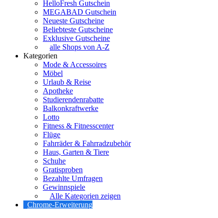
HelloFresh Gutschein
MEGABAD Gutschein
Neueste Gutscheine
Beliebteste Gutscheine
Exklusive Gutscheine
alle Shops von A-Z
Kategorien
Mode & Accessoires
Möbel
Urlaub & Reise
Apotheke
Studierendenrabatte
Balkonkraftwerke
Lotto
Fitness & Fitnesscenter
Flüge
Fahrräder & Fahrradzubehör
Haus, Garten & Tiere
Schuhe
Gratisproben
Bezahlte Umfragen
Gewinnspiele
Alle Kategorien zeigen
Chrome-Erweiterung