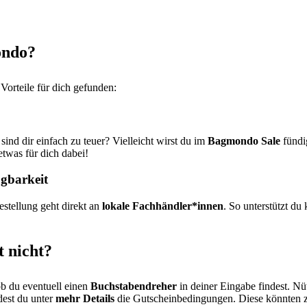
ondo?
orteile für dich gefunden:
ind dir einfach zu teuer? Vielleicht wirst du im
Bagmondo Sale
fündig
etwas für dich dabei!
ügbarkeit
stellung geht direkt an
lokale Fachhändler*innen
. So unterstützt du
 nicht?
ob du eventuell einen
Buchstabendreher
in deiner Eingabe findest. Nüt
dest du unter
mehr Details
die Gutscheinbedingungen. Diese könnten z