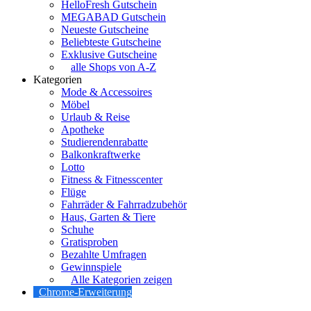
HelloFresh Gutschein
MEGABAD Gutschein
Neueste Gutscheine
Beliebteste Gutscheine
Exklusive Gutscheine
alle Shops von A-Z
Kategorien
Mode & Accessoires
Möbel
Urlaub & Reise
Apotheke
Studierendenrabatte
Balkonkraftwerke
Lotto
Fitness & Fitnesscenter
Flüge
Fahrräder & Fahrradzubehör
Haus, Garten & Tiere
Schuhe
Gratisproben
Bezahlte Umfragen
Gewinnspiele
Alle Kategorien zeigen
Chrome-Erweiterung