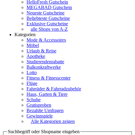
HelloFresh Gutschein
MEGABAD Gutschein
Neueste Gutscheine
Beliebteste Gutscheine
Exklusive Gutscheine
alle Shops von A-Z
Kategorien
Mode & Accessoires
Möbel
Urlaub & Reise
Apotheke
Studierendenrabatte
Balkonkraftwerke
Lotto
Fitness & Fitnesscenter
Flüge
Fahrräder & Fahrradzubehör
Haus, Garten & Tiere
Schuhe
Gratisproben
Bezahlte Umfragen
Gewinnspiele
Alle Kategorien zeigen
Suchbegriff oder Shopname eingeben