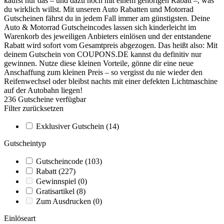
kaufst nur das – und dazu noch mit einem gehörigen Rabatt –, was
du wirklich willst. Mit unseren Auto Rabatten und Motorrad
Gutscheinen fährst du in jedem Fall immer am günstigsten. Deine
Auto & Motorrad Gutscheincodes lassen sich kinderleicht im
Warenkorb des jeweiligen Anbieters einlösen und der entstandene
Rabatt wird sofort vom Gesamtpreis abgezogen. Das heißt also: Mit
deinem Gutschein von
COUPONS
.DE
kannst du definitiv nur
gewinnen. Nutze diese kleinen Vorteile, gönne dir eine neue
Anschaffung zum kleinen Preis – so vergisst du nie wieder den
Reifenwechsel oder bleibst nachts mit einer defekten Lichtmaschine
auf der Autobahn liegen!
236
Gutscheine
verfügbar
Filter zurücksetzen
Exklusiver Gutschein
(14)
Gutscheintyp
Gutscheincode
(103)
Rabatt
(227)
Gewinnspiel
(0)
Gratisartikel
(8)
Zum Ausdrucken
(0)
Einlöseart