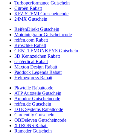
Turboperformance Gutschein
Citroën Rabatt
KFZ STEMI Gutscheincode
24MX Gutschein
ReifenDirekt Gutschein
Motointegrator Gutscheincode
reifen.com Rabatt
Kroschke Rabatt
GENTLEMONKEYS Gutschein
3D Kennzeichen Rabatt
carVertical Rabatt
Maxton Design Rabatt
Paddock Legends Rabatt
Helmexpress Rabatt
Pkwteile Rabattcode
ATP Autoteile Gutschein
Autodoc Gutscheincode
reifen.de Gutschein
DTE Systems Rabattcode
Cardentity Gutschein
OBDeleven Gutscheincode
XTRONS Rabatt
Rameder Gutschein