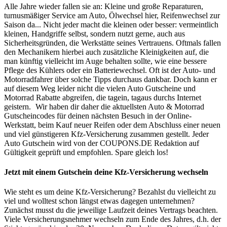
Alle Jahre wieder fallen sie an: Kleine und große Reparaturen,
turnusmäßiger Service am Auto, Ölwechsel hier, Reifenwechsel zur
Saison da... Nicht jeder macht die kleinen oder besser: vermeintlich
kleinen, Handgriffe selbst, sondern nutzt gerne, auch aus
Sicherheitsgründen, die Werkstätte seines Vertrauens. Oftmals fallen
den Mechanikern hierbei auch zusätzliche Kleinigkeiten auf, die
man künftig vielleicht im Auge behalten sollte, wie eine bessere
Pflege des Kühlers oder ein Batteriewechsel. Oft ist der Auto- und
Motorradfahrer über solche Tipps durchaus dankbar. Doch kann er
auf diesem Weg leider nicht die vielen Auto Gutscheine und
Motorrad Rabatte abgreifen, die tagein, tagaus durchs Internet
geistern.
Wir haben dir daher die aktuellsten Auto & Motorrad
Gutscheincodes für deinen nächsten Besuch in der Online-
Werkstatt, beim Kauf neuer Reifen oder dem Abschluss einer neuen
und viel günstigeren Kfz-Versicherung zusammen gestellt. Jeder
Auto Gutschein wird von der
COUPONS
.DE
Redaktion auf
Gültigkeit geprüft und empfohlen. Spare gleich los!
Jetzt mit einem Gutschein deine Kfz-Versicherung wechseln
Wie steht es um deine Kfz-Versicherung? Bezahlst du vielleicht zu
viel und wolltest schon längst etwas dagegen unternehmen?
Zunächst musst du die jeweilige Laufzeit deines Vertrags beachten.
Viele Versicherungsnehmer wechseln zum Ende des Jahres, d.h. der