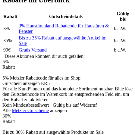
Rabatte im Überblick
Gültig
Rabatt
Gutscheindetails
bis
3% Haustürenland Rabattcode für Haustüren &
3%
b.a.W.
Fenster
Bis zu 35% Rabatt auf ausgewählte Artikel im
35%
b.a.W.
Sale
99€
Gratis Versand
b.a.W.
Diese Aktionen könnten dir auch gefallen:
5%
Rabatt
5% Metzler Rabattcode für alles im Shop
Gutschein anzeigen
ER5
Für alle Kund*innen und das komplette Sortiment nutzbar. Bitte löse
den Gutscheincode im Warenkorb im entsprechenden Feld ein, um
den Rabatt zu aktivieren.
Kein Mindestbestellwert ·
Gültig bis auf Widerruf
Alle
Metzler Gutscheine
anzeigen
30%
Rabatt
Bis zu 30% Rabatt auf ausgewählte Produkte im Sale