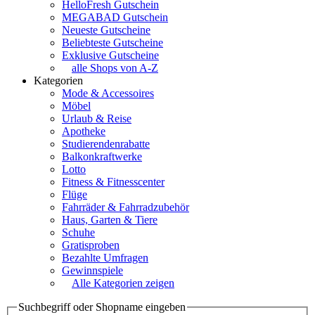
HelloFresh Gutschein
MEGABAD Gutschein
Neueste Gutscheine
Beliebteste Gutscheine
Exklusive Gutscheine
alle Shops von A-Z
Kategorien
Mode & Accessoires
Möbel
Urlaub & Reise
Apotheke
Studierendenrabatte
Balkonkraftwerke
Lotto
Fitness & Fitnesscenter
Flüge
Fahrräder & Fahrradzubehör
Haus, Garten & Tiere
Schuhe
Gratisproben
Bezahlte Umfragen
Gewinnspiele
Alle Kategorien zeigen
Suchbegriff oder Shopname eingeben